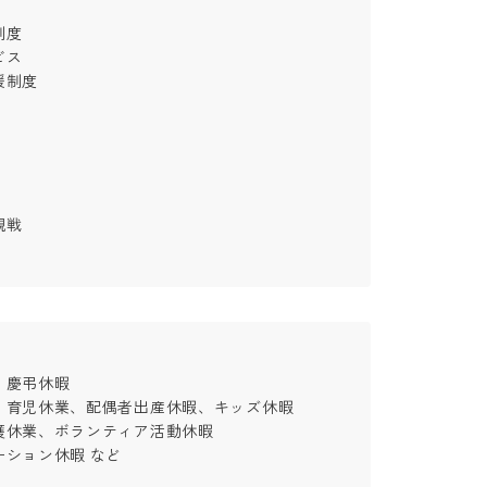




度



慶弔休暇

育児休業、配偶者出産休暇、キッズ休暇

休業、ボランティア活動休暇

ーション休暇 など