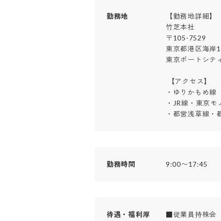
勤務地
【勤務地詳細】

竹芝本社

〒105-7529

東京都港区海岸1-7-
東京ポートシティ
 【アクセス】

・ゆりかもめ線「
・JR線・東京モ
・都営浅草線・
勤務時間
9:00〜17:45
待遇・福利厚
■従業員持株会
