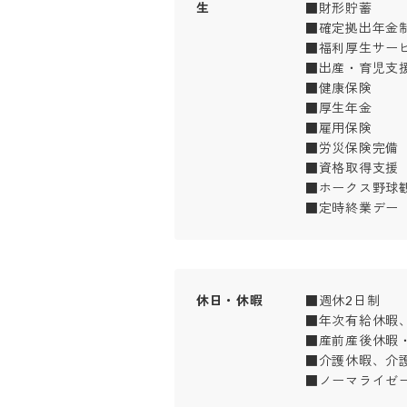
生
■財形貯蓄

■確定拠出年金制度
■福利厚生サービス
■出産・育児支援制
■健康保険

■厚生年金

■雇用保険

■労災保険完備

■資格取得支援

■ホークス野球観戦
■定時終業デー
休日・休暇
■週休2日制

■年次有給休暇、
■産前産後休暇・
■介護休暇、介護
■ノーマライゼ