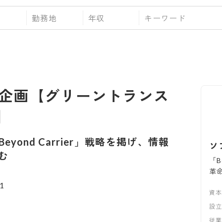
勤務地
年収
企画【グリーントランス
】
Beyond Carrier」戦略を掲げ、情報
ソ
む
「B
革
資
設
従