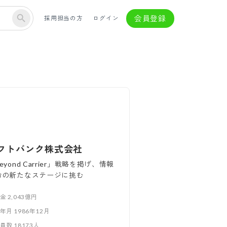
会員登録
採用担当の方
ログイン
フトバンク株式会社
eyond Carrier」戦略を掲げ、情報
命の新たなステージに挑む
本金
2,043億円
立年月
1986年12月
業員数
18173
人