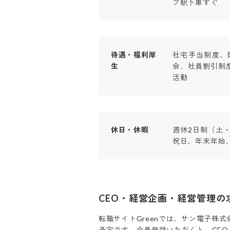
ブ駅下車すぐ
待遇・福利厚
社宅手当制度、
生
会、社員割引制
活動
休日・休暇
週休2日制（土・
祝日、年末年始
CEO・経営企画・経営管理
の
転職サイトGreenでは、
サン電子株式
予定です。会員登録いただくと、
CE