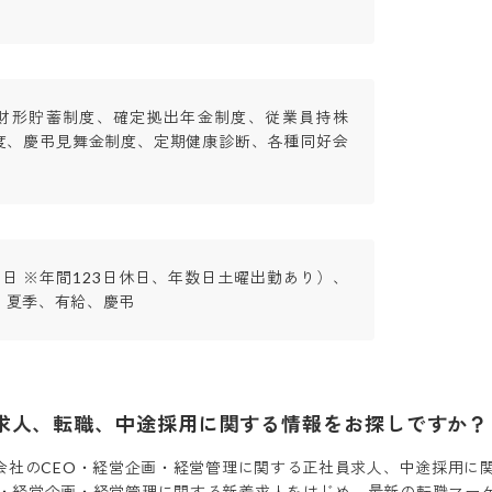
財形貯蓄制度、確定拠出年金制度、従業員持株
度、慶弔見舞金制度、定期健康診断、各種同好会
日 ※年間123日休日、年数日土曜出勤あり）、
、夏季、有給、慶弔
求人、転職、中途採用に関する情報をお探しですか？
会社
の
CEO・経営企画・経営管理
に関する正社員求人、中途採用に
O・経営企画・経営管理
に関する新着求人をはじめ、最新の転職マー