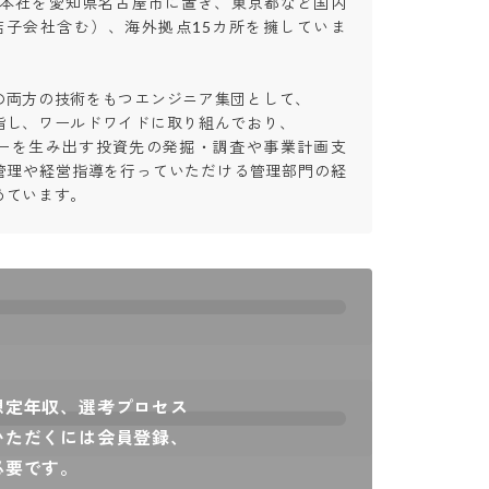
年で本社を愛知県名古屋市に置き、東京都など国内
結子会社含む）、海外拠点15カ所を擁していま
両方の技術をもつエンジニア集団として、

し、ワールドワイドに取り組んでおり、

ーを生み出す投資先の発掘・調査や事業計画支
管理や経営指導を行っていただける管理部門の経
めています。
想定年収、選考プロセス
いただくには会員登録、
必要です。