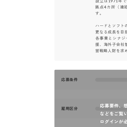
設立は1971
拠点4カ所（連
す。

ハードとソフトの
更なる成長を目指
各事業とシナジ
援、海外子会社
営戦略人財を求
応募条件
応募要件、
雇用区分
などをご覧
ログインが