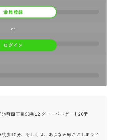
会員登録
or
ログイン
池町四丁⽬60番12 グローバルゲート20階

車徒歩10分、もしくは、あおなみ線ささしまライ