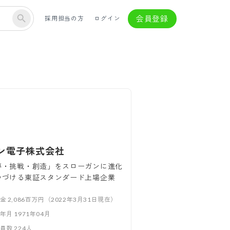
会員登録
採用担当の方
ログイン
ン電子株式会社
夢・挑戦・創造」をスローガンに進化
つづける東証スタンダード上場企業
本金
2,086百万円（2022年3月31日現在）
立年月
1971年04月
業員数
224
人