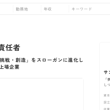
勤務地
年収
責任者
挑戦・創造」をスローガンに進化し
上場企業
サ
「
し
資
設
従