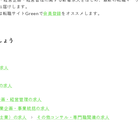
お届けします。
転職サイトGreenで
会員登録
をオススメします。
しょう
求人
の求人
企画・経営管理の求人
業企画・事業統括の求人
/士業）の求人
その他コンサル・専門職関連の求人