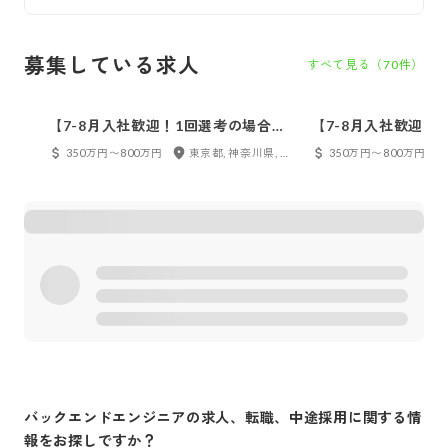
募集している求人
すべて見る（
70
件）
【7-8月入社歓迎！1回選考の場合あ
【7-8月入社歓迎！
り】＜東京勤務＞アプリケーション
り】＜東京勤務＞イ
350万円〜800万円
東京都, 神奈川県, 千葉県, 埼玉県
350万円〜800万円
エンジニア
ア
バックエンドエンジニア
の求人、転職、中途採用に関する情
報をお探しですか？