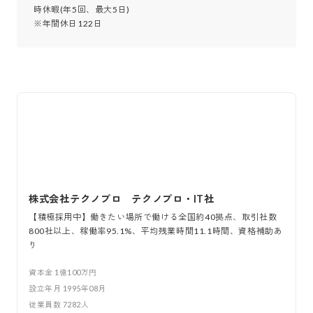
時休暇(年5回、最大5日)

※年間休日122日
株式会社テクノプロ テクノプロ・IT社
【積極採用中】働きたい場所で働ける全国約40拠点、取引社数
800社以上、稼働率95.1%、平均残業時間11.1時間、資格補助あ
り
資本金
1億100万円
設立年月
1995年08月
従業員数
7282
人