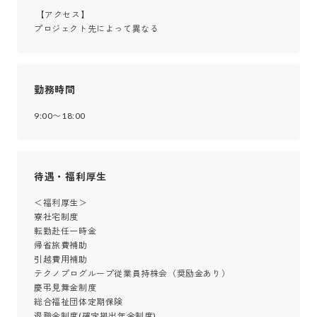
 【アクセス】

プロジェクト先によって異なる
勤務時間
9:00〜18:00
待遇・福利厚生
＜福利厚生＞

寮社宅制度

転勤赴任一時金

帰省旅費補助

引越費用補助

テクノプログループ従業員持株会（奨励金あり）

慶弔見舞金制度

総合福祉団体定期保険

退職金制度(確定拠出年金制度)
