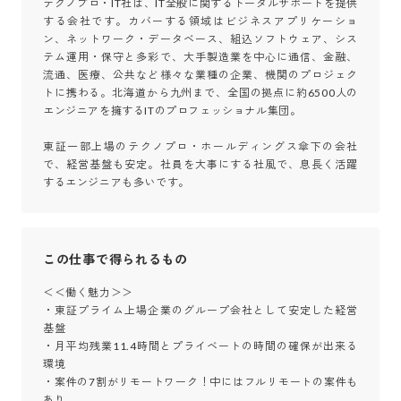
テクノプロ・IT社は、IT全般に関するトータルサポートを提供
する会社です。カバーする領域はビジネスアプリケーショ
ン、ネットワーク・データベース、組込ソフトウェア、シス
テム運用・保守と多彩で、大手製造業を中心に通信、金融、
流通、医療、公共など様々な業種の企業、機関のプロジェク
トに携わる。北海道から九州まで、全国の拠点に約6500人の
エンジニアを擁するITのプロフェッショナル集団。

東証一部上場のテクノプロ・ホールディングス傘下の会社
で、経営基盤も安定。社員を大事にする社風で、息長く活躍
するエンジニアも多いです。
この仕事で得られるもの
＜＜働く魅力＞＞

・東証プライム上場企業のグループ会社として安定した経営
基盤

・月平均残業11.4時間とプライベートの時間の確保が出来る
環境

・案件の7割がリモートワーク！中にはフルリモートの案件も
あり
