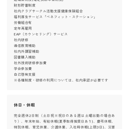
財形貯蓄制度

社内クラブサークル活動支援健康保険組合

福利厚生サービス「ベネフィット・ステーション」

労働組合有

定年再雇用

EAP（カウンセリング）サービス

社内研修

通信教育補助

社内外講習補助

図書購入補助

社外技術研修参加費

学会参加費

自己啓発支援

※各種制度・研修の利用については、社内承認が必要です
休日・休暇
完全週休2日制（土日祝※祝日のある週は土曜出勤の場合あ
り）、年末年始、有給休暇(夏季取得推奨日あり)、慶弔休暇、
特別休暇、育児休業、介護休業、入社時休暇(上限3日)、災害