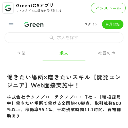
Green iOSアプリ
インストール
リアルタイムに通知が受け取れる
ログイン
会員登録
求人を探す
企業
求人
社員の声
働きたい場所×磨きたいスキル【開発エン
ジニア】Web面接実施中！
株式会社テクノプロ テクノプロ・IT社
-
【積極採用
中】働きたい場所で働ける全国約40拠点、取引社数800
社以上、稼働率95.1%、平均残業時間11.1時間、資格補
助あり