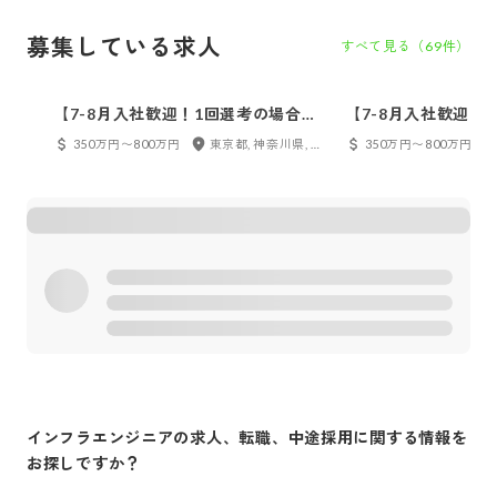
募集している求人
すべて見る（
69
件）
【7-8月入社歓迎！1回選考の場合あ
【7-8月入社歓迎！
り】＜東京勤務＞アプリケーション
り】＜東京勤務＞イ
350万円〜800万円
東京都, 神奈川県, 千葉県, 埼玉県
350万円〜800万円
エンジニア
ア
インフラエンジニア
の求人、転職、中途採用に関する情報を
お探しですか？