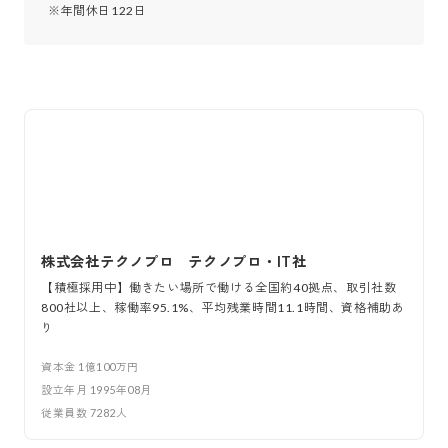
※年間休日122日
株式会社テクノプロ テクノプロ・IT社
【積極採用中】働きたい場所で働ける全国約40拠点、取引社数
800社以上、稼働率95.1%、平均残業時間11.1時間、資格補助あ
り
資本金
1億100万円
設立年月
1995年08月
従業員数
7282
人