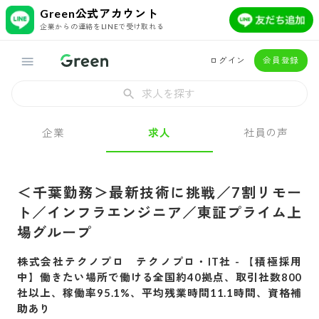
Green公式アカウント
企業からの連絡をLINEで受け取れる
ログイン
会員登録
求人を探す
企業
求人
社員の声
＜千葉勤務＞最新技術に挑戦／7割リモー
ト／インフラエンジニア／東証プライム上
場グループ
株式会社テクノプロ テクノプロ・IT社
-
【積極採用
中】働きたい場所で働ける全国約40拠点、取引社数800
社以上、稼働率95.1%、平均残業時間11.1時間、資格補
助あり