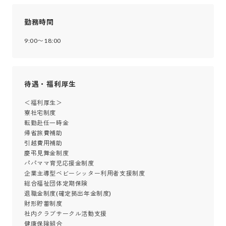
勤務時間
9:00〜18:00
待遇・福利厚生
＜福利厚生＞

寮社宅制度

転勤赴任一時金

帰省旅費補助

引越費用補助

慶弔見舞金制度

パパママ育児応援金制度

企業主導型ベビーシッター利用者支援制度

総合福祉団体定期保険

退職金制度(確定拠出年金制度)

財形貯蓄制度

社内クラブサークル活動支援

健康保険組合
