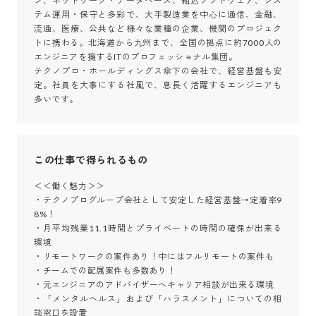
ン、ネットワーク・データベース、組込ソフトウェア、シス
テム運用・保守と多彩で、大手製造業を中心に通信、金融、
流通、医療、公共など様々な業種の企業、機関のプロジェク
トに携わる。北海道から九州まで、全国の拠点に約7000人の
エンジニアを擁するITのプロフェッショナル集団。

テクノプロ・ホールディングス傘下の会社で、経営基盤も安
定。社員を大事にする社風で、息長く活躍するエンジニアも
多いです。
この仕事で得られるもの
＜＜働く魅力＞＞

・テクノプログループ会社として安定した経営基盤→定着率9
8%！

・月平均残業11.1時間とプライベートの時間の確保が出来る
環境

・リモートワークの案件あり！中にはフルリモートの案件も

・チームでの配属案件も多数あり！

・元エンジニアのアドバイザーへキャリア相談が出来る環境

・「メンタルヘルス」および「ハラスメント」についての相
談窓口を設置