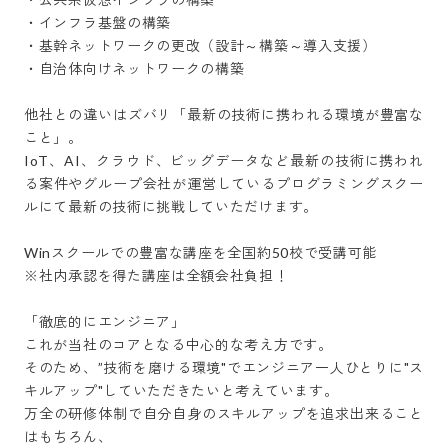
・インフラ基盤の構築

・基幹ネットワークの更改（設計～構築～導入支援）

・自治体向けネットワークの構築

他社との違いはズバリ「最新の技術に携われる環境が豊富な
こと」。

IoT、AI、クラウド、ビッグデータなど最新の技術に携われ
る案件やグループ会社が運営しているプログラミングスクー
ルにて最新の技術に挑戦していただけます。

Winスクールでの豊富な講座を全国約50校で受講可能

※社内承認を得た講座は全額会社負担！

「徹底的にエンジニア」

これが当社のコアとなる中心的な考え方です。

そのため、”技術を磨ける環境"でエンジニア一人ひとりに"ス
キルアップ"していただきたいと考えています。

万全の研修体制で自分自身のスキルアップを追求出来ること
はもちろん、
