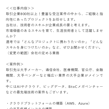
＜＜仕事内容＞＞

取引企業800社以上！豊富な受注案件の中から、ご経験と指
向性にあったプロジェクトをお任せします。

当社は、技術者のスキルが企業成長の要と考えます。

市場価値のあるスキルを育て、生涯技術者として活躍しませ
んか？

選考では「どんなプロジェクトに携わりたいのか」「どんな
スキルを身につけたいのか」など、ぜひお聞かせください。

（変更の範囲）会社の定める業務

＜案件例＞

取引先は大手メーカー、通信会社、医療機関、官公庁、金融
機関、大手ベンダーなど幅広い業界の大手企業がメインで
す。

中にはAIやクラウド、ビッグデータ、BtoCメガベンチャー
などの最先端技術の案件もございます。

・クラウドプラットフォームの構築（AWS、Azure）

・公共系仮想インフラの構築
