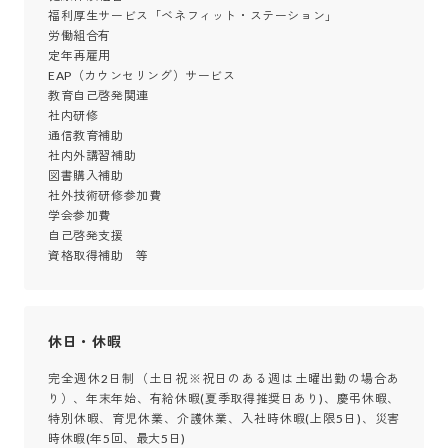
福利厚生サービス「ベネフィット・ステーション」

労働組合有

定年再雇用

EAP（カウンセリング）サービス

教育自己啓発関連

社内研修

通信教育補助

社内外講習補助

図書購入補助

社外技術研修参加費

学会参加費

自己啓発支援

資格取得補助　等
休日・休暇
完全週休2日制（土日祝※祝日のある週は土曜出勤の場合あ
り）、年末年始、有給休暇(夏季取得推奨日あり)、慶弔休暇、
特別休暇、育児休業、介護休業、入社時休暇(上限5日)、災害
時休暇(年5回、最大5日)
