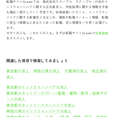
転職サイトGreenでは、
株式会社テクノプロ テクノプロ・IT社
の
イ
ンフラエンジニア
に関する正社員求人、中途採用に関する情報を今後
も幅広く紹介していく予定です。会員登録いただくと、
インフラエン
ジニア
に関する新着求人をはじめ、最新の転職マーケット情報、転職
に役立つ情報などあなたにあった転職、求人情報をいち早くお届けし
ます。
今すぐの人も、これからの人も。まずは転職サイトGreenで
会員登録
をオススメします。
関連した項目で検索してみましょう
東京都の求人
神奈川県の求人
千葉県の求人
埼玉県の
求人
東京都のインフラエンジニアの求人
東京都のネットワーク/サーバ監視・運用・保守・技術サポ
ートの求人
東京都のネットワークエンジニアの求人
神奈川県のインフラエンジニアの求人