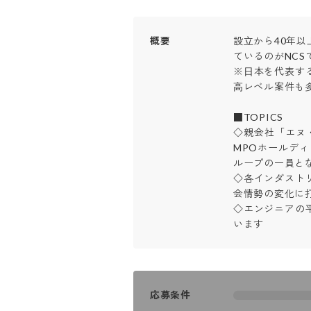
概要
設⽴から40年
ているのがNCSで
※⽇本を代表す
⾼レベル案件も多
■TOPICS

◇親会社「エヌ・
MPOホールディ
ループの一員とな
◇各インダスト
会情勢の変化に打
◇エンジニアの平
います
応募条件