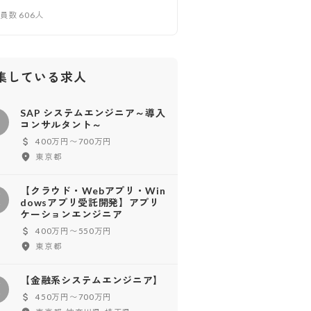
業員数
606
人
集している求人
SAP システムエンジニア～導入
コンサルタント～
400万円〜700万円
東京都
【クラウド・Webアプリ・Win
【
dowsアプリ受託開発】アプリ
ケーションエンジニア
400万円〜550万円
東京都
【金融系システムエンジニア】
【
450万円〜700万円