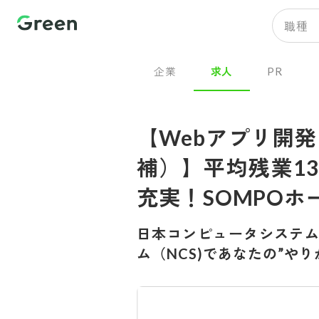
職種
企業
求人
PR
【Webアプリ開
補）】平均残業13
充実！SOMPO
日本コンピュータシステ
ム（NCS)であなたの”や