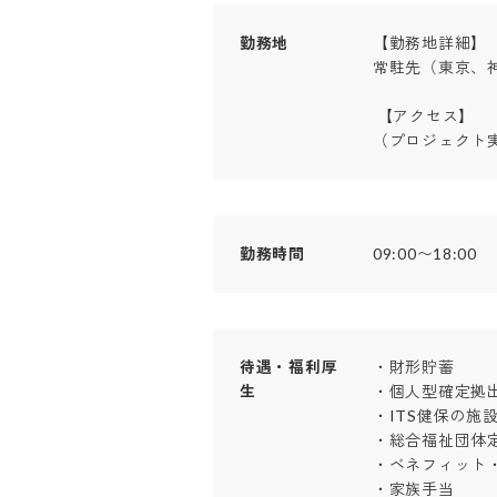
勤務地
【勤務地詳細】

常駐先（東京、神
 【アクセス】

（プロジェクト
勤務時間
09:00〜18:00
待遇・福利厚
・財形貯蓄

生
・個人型確定拠出年
・ITS健保の施設
・総合福祉団体定期
・ベネフィット・
・家族手当
