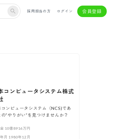
会員登録
採用担当の方
ログイン
本コンピュータシステム株式
社
本コンピュータシステム（NCS)であ
たの”やりがい”を見つけませんか？
本金
10億8916万円
立年月
1980年12月