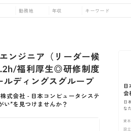
勤務地
年収
発エンジニア（リーダー候
.2h/福利厚生◎研修制度
ホールディングスグループ
日
会
ム株式会社
-
日本コンピュータシステ
日
りがい”を見つけませんか？
な
資
設