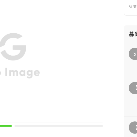
従
募
S