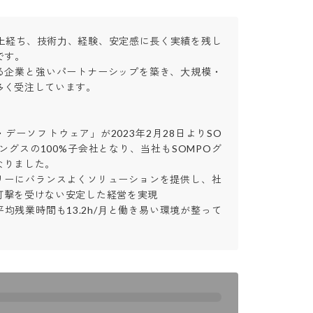
以上経ち、技術⼒、経験、安定感に長く実績を残し
す。

る企業と強いパートナーシップを築き、⼤規模・
く受注しています。

デーソフトウェア」が2023年2月28日よりSO
ングスの100%子会社となり、当社もSOMPOグ
りました。

リーにバランスよくソリューションを提供し、社
撃を受けない安定した経営を実現

均残業時間も13.2h/⽉と働き易い環境が整って