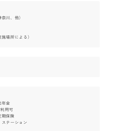
奈川、他）　

実施場所による）
金

利用可

保険

ステーション
