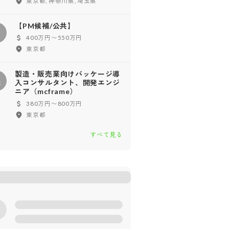
東京都, 神奈川県, 埼玉県
【PM候補/公共】
【
400万円〜550万円
東京都
製造・販売業向けパッケージ導
製
入コンサルタント、開発エンジ
ニア（mcframe）
380万円〜800万円
東京都
すべて見る