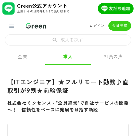
Green公式アカウント
企業からの連絡をLINEで受け取れる
ログイン
会員登録
求人を探す
企業
求人
社員の声
【ITエンジニア】★フルリモート勤務♪直
取引が9割★前給保証
株式会社ミクセンス
-
“全員経営”で自社サービスの開発
へ！ 信頼性をベースに発展を目指す新鋭