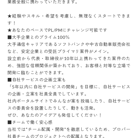
業務全般に携わっていただきます。

★経験やスキル・希望を考慮し、無理なくスタートできま
す！

★あなたのペースでPL/PMにチャレンジ可能です

■大手企業とのプライム100％

大手通信キャリアであるソフトバンクや中古自動車販売会社
など、安定企業との受託プライマリ案件がメイン。

設立前から代表・取締役が10年以上携わってきた案件のた
め、強固な信頼関係が築かれており、お客様と対等な立場で
開発に臨むことができます。

■自社サービスの企画立案も

「5年以内に自社サービスの開発」を目標に、自社サービス
の企画・立案を社員全員でしています。

社内ポータルサイトでみんなが案を投稿したり、自社サービ
スの委員会を設置したりして、動きも活発。

ぜひ、あなたのアイデアも発信してください！

■チームで働く安心感

当社では"チーム配属・開発"を徹底しているため、プロパー
社員チームのプロジェクトへの配属となります。
