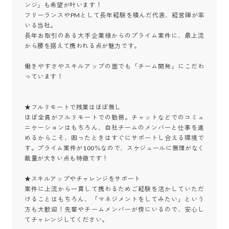
ンジ」も希望が叶います！

フリーランスやPMとして長年経験を積んだ代表、経営陣が率
いる当社。

長年お取引のある大手企業様からのプライム案件に、最上流
から腰を据えて携われる点が魅力です。

働きやすさやスキルアップの面でも「チーム開発」にこだわ
っています！

★フルリモートで残業はほぼ無し

ほぼ全員がフルリモートでの勤務。チャットなどでのコミュ
ニケーションはもちろん、自社チームのメンバーと仕事を進
めるからこそ、困ったときはすぐにサポートし合える環境で
す。プライム案件が100％なので、スケジュールに無理がなく
裁量が大きい点も特徴です！

★スキルアップやチャレンジをサポート

案件に上流から一貫して携わるためご経験を活かしていただ
けることはもちろん、「マネジメントをしてみたい」という
方も大歓迎！先輩やチームメンバーが傍にいるので、安心し
てチャレンジしてください。 
