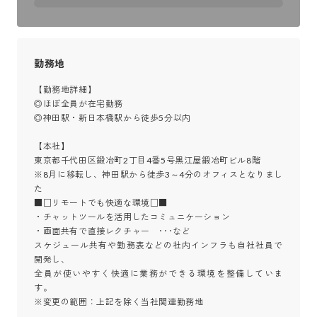
勤務地
【勤務地詳細】

◎ほぼ全員が在宅勤務

◎神田駅・新日本橋駅から徒歩5分以内

【本社】

東京都千代田区鍛冶町2丁目4番5号黒江屋鍛冶町ビル8階

※8月に移転し、神田駅から徒歩3～4分のオフィスとなりまし
た

■□リモートでも快適な環境□■

・チャットツールを活用したコミュニケーション

・画面共有で直接レクチャー　･･･など

スケジュール共有や勤務表などの社内インフラも自社社員で
開発し、

全員が使いやすく快適に業務ができる環境を整備していま
す。

※変更の範囲：上記を除く当社関連勤務地
