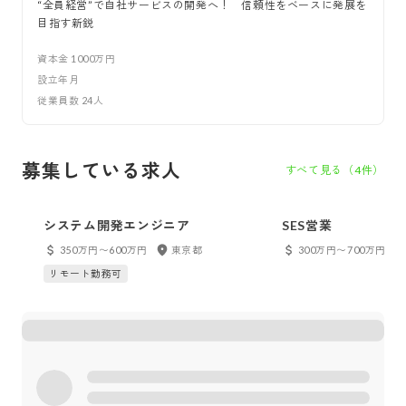
“全員経営”で自社サービスの開発へ！ 信頼性をベースに発展を
目指す新鋭
資本金
1000万円
設立年月
従業員数
24
人
募集している求人
すべて見る（
4
件）
システム開発エンジニア
SES営業
350万円〜600万円
東京都
300万円〜700万円
リモート勤務可