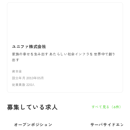
ユニファ株式会社
家族の幸せを生み出す あたらしい社会インフラを 世界中で創り
出す
資本金
設立年月
2013年05月
従業員数
220
人
募集している求人
すべて見る（
6
件）
オープンポジション
サーバサイドエンジ