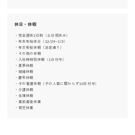
休日・休暇
・完全週休2日制（土日祝休み）

・年末年始休日（12/29~1/3）

・年次有給休暇（法定通り）

・その他の休暇

・入社時特別休暇（1日付与）

・夏季休暇

・結婚休暇

・慶弔休暇

・子の看護休暇（子の人数に関わらず10日付与）

・介護休暇

・生理休暇

・産前産後休業

・育児休業