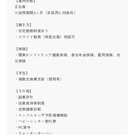
【雇用形態】

正社員

※試用期間3ヶ月（本採用と同条件）

【働き方】

・在宅勤務制度あり

・スライド勤務（時差出勤）相談可

【保険】

・関東ITソフトウェア健康保険、厚生年金保険、雇用保険、労
災保険

【手当】

・通勤交通費支給（規程有）

【その他】

・副業許可

・従業員持株制度

・定期健康診断

・インフルエンザ予防接種補助

・ベビーシッター割引券

・PC貸与

・ウォーターサーバー