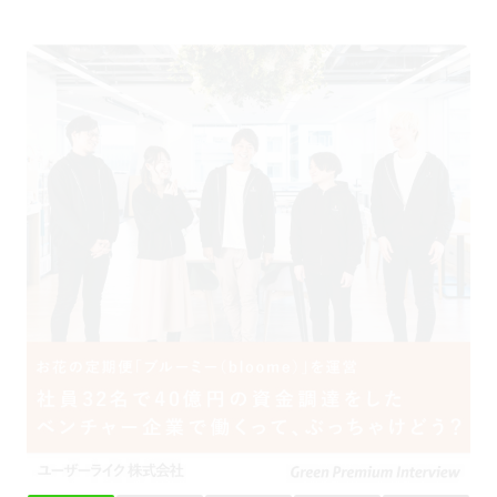
採用をお考えの方
運営会社
プライバシーポリシー
セキュリティポリシー
利用者情報の外部送信
利用規約
よくある質問
サイトマップ
Green Identity
Copyright© Atrae, Inc. All Right Reserved.
転職サイトGreen
エンジニア・技術職（システム/ネットワーク）の求人
園・施設が利用するモバイルアプリやWeb管理画面のプロダクトマネジメント業務を担当
頂きます!