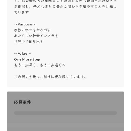
て、保育者の方の業務負荷を軽減しながら時間と心のゆとり
を創出し、子ども達との豊かな関わりを増やすことを目指し
ています。

〜Purpose〜

家族の幸せを生み出す

あたらしい社会インフラを

世界中で創り出す

〜Value〜

One More Step

もう一歩深く、もう一歩遠くへ

この想いを元に、弊社は歩み続けています。
応募条件