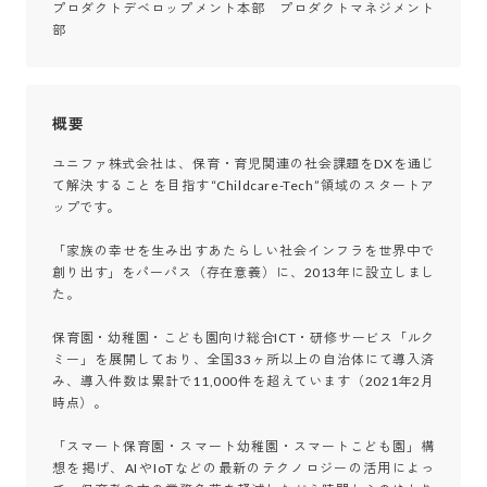
プロダクトデベロップメント本部　プロダクトマネジメント
部
概要
ユニファ株式会社は、保育・育児関連の社会課題をDXを通じ
て解決することを目指す“Childcare-Tech”領域のスタートア
ップです。

「家族の幸せを生み出すあたらしい社会インフラを世界中で
創り出す」をパーパス（存在意義）に、2013年に設立しまし
た。

保育園・幼稚園・こども園向け総合ICT・研修サービス「ルク
ミー」を展開しており、全国33ヶ所以上の自治体にて導入済
み、導入件数は累計で11,000件を超えています（2021年2月
時点）。

「スマート保育園・スマート幼稚園・スマートこども園」構
想を掲げ、AIやIoTなどの最新のテクノロジーの活用によっ