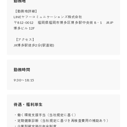
勤務地
【勤務地詳細】

LINEヤフーコミュニケーションズ株式会社

〒812-0012　福岡県福岡市博多区博多駅中央街 8‐1　JRJP
博多ビル 12F

 【アクセス】

JR博多駅徒歩2分(駅直結)
勤務時間
9:30〜18:15
待遇・福利厚生
・働く環境支援手当（当社規定に基く）

・定期健康診断（当社規定に基づき再検査費用の補助あり）

・企業型確定拠出年金制度
