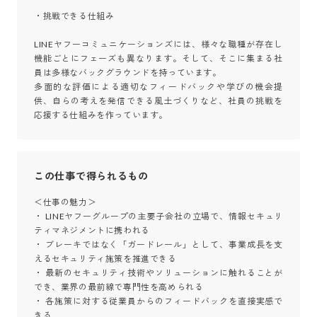
・挑戦できる仕組み

LINEヤフーコミュニケーションズには、様々な職種が存在し
機能ごとにフェーズも異なります。そして、そこに集まる社
員は多様なバックグラウンドを持っています。

多面的な評価による適切なフィードバックや学びの機会提
供、自らの考えを発信できる風土づくりなど、社員の挑戦を
応援する仕組みを作っています。
この仕事で得られるもの
＜仕事の魅力＞

・ LINEヤフーグループの主要子会社の立場で、情報セキュリ
ティマネジメントに携われる

・ ブレーキではなく「ガードレール」として、事業成長を支
えるセキュリティ施策を推進できる

・ 最新のセキュリティ技術やソリューションに触れることが
でき、業界の最前線で専門性を高められる

・ 各施策に対する従業員からのフィードバックを直接実感で
きる                                
