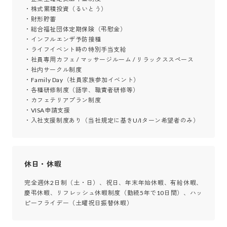
・株式累積投資（るいとう）

・財形貯蓄

・総合福祉団体定期保険（弔慰金）

・インフルエンザ予防接種

・ライフイベント時の特別手当支給

・社員専用カフェ / マッサージルーム / リラックススペース

・社内サークル制度

・Family Day（社員家族参加イベント）

・各種研修制度（語学、職責者研修等）

・カフェテリアプラン制度

・VISA申請支援

・入社支援制度あり（当社規定に基きU/Iターン希望者のみ）
休日・休暇
完全週休2日制（土・日）、祝日、年末年始休暇、有給休暇、
慶弔休暇、リフレッシュ休暇制度（勤続5年で10日間）、ハッ
ピーフライデー（土曜祝日振替休暇）