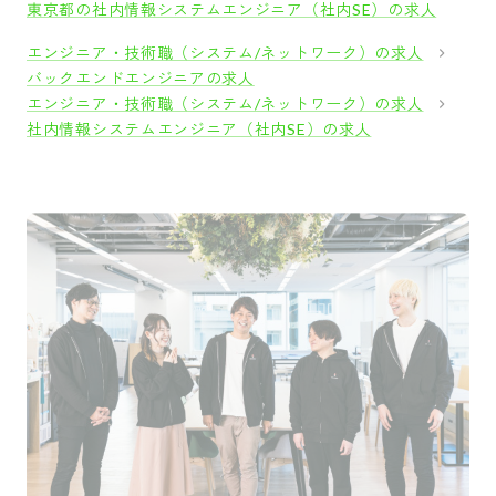
東京都の社内情報システムエンジニア（社内SE）の求人
エンジニア・技術職（システム/ネットワーク）の求人
バックエンドエンジニアの求人
エンジニア・技術職（システム/ネットワーク）の求人
社内情報システムエンジニア（社内SE）の求人
採用をお考えの方
運営会社
プライバシーポリシー
セキュリティポリシー
利用者情報の外部送信
利用規約
よくある質問
サイトマップ
Green Identity
Copyright© Atrae, Inc. All Right Reserved.
転職サイトGreen
エンジニア・技術職（システム/ネットワーク）の求人