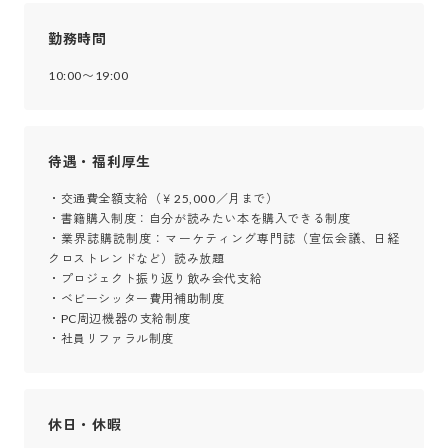
勤務時間
10:00〜19:00
待遇・福利厚生
・交通費全額支給（￥25,000／月まで）

・書籍購入制度：自分が読みたい本を購入できる制度

・業界誌購読制度：マーケティング専門誌（宣伝会議、日経
クロストレンドなど）読み放題

・プロジェクト振り返り飲み会代支給

・ベビーシッター費用補助制度

・PC周辺機器の支給制度

・社員リファラル制度
休日・休暇