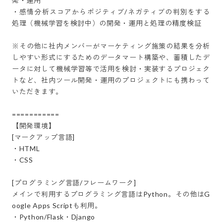
発・運用

・感情分析スコアからポジティブ/ネガティブの判別をする
処理（機械学習を検討中）の開発・運用と処理の精度検証

※その他に社内メンバーがマーケティング施策の結果を分析
しやすい形式にするためのデータマート構築や、蓄積したデ
ータに対して機械学習等で活用を検討・実装するプロジェク
トなど、社内ツール開発・運用のプロジェクトにも携わって
いただきます。

===========

【開発環境】

[マークアップ言語]

・HTML

・CSS

[プログラミング言語/フレームワーク]

メインで利用するプログラミング言語はPython。その他はG
oogle Apps Scriptも利用。

・Python/Flask・Django
