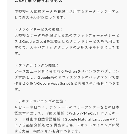
この仕事で得られるもの
中規模〜大規模データを管理・活用するデータエンジニアと
してのスキルが身につきます。

・クラウドサービスの知識：

大規模なデータを処理させる為のプラットフォームやサービ
スはGoogle Cloudを筆頭としたクラウドサービスを活用しま
すので、大手パブリッククラウドの活用スキルも身につきま
す。

・プログラミングの知識：

データ加工〜分析に使われるPythonをメインのプログラミン
グ言語とし、Google系のオフィスソフトのバックエンドで動
作させる為のGoogle Apps Scriptなど実装スキルも身につきま
す。

・テキストマイニングの知識：

レビューや口コミ、アンケートのフリーアンサーなどの日本
語文章に対して、形態素解析（Python✕MeCab）によるキー
ワード抽出や自然言語解析（Google Natural Language API）
による感情分析処理を構築する為、テキストマイニングに関
する実装・構築スキルも身につきます。