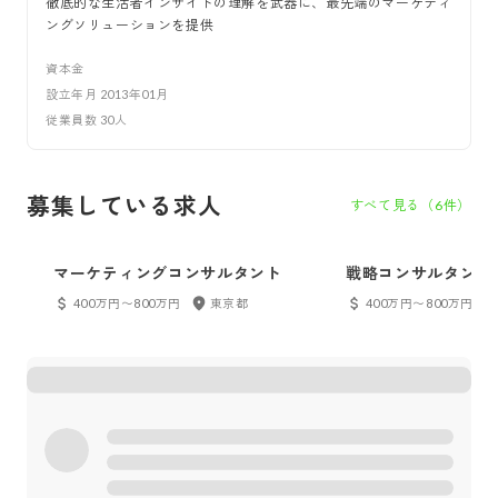
徹底的な生活者インサイトの理解を武器に、最先端のマーケティ
ングソリューションを提供
資本金
設立年月
2013年01月
従業員数
30
人
募集している求人
すべて見る（
6
件）
マーケティングコンサルタント
戦略コンサルタント
400万円〜800万円
東京都
400万円〜800万円