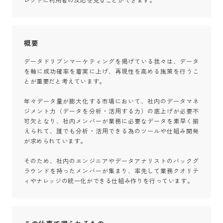
レクトに利用者の反応を見ることができます。
概要
データドリブンマーケティングを掲げている我々は、データ
を軸に成功確率を着実に上げ、再現性を高める施策を行うこ
とが重要だと考えています。

年々データ量が膨大化する市場において、社内のデータマネ
ジメント力（データを分析・活用する力）の底上げが必要不
可欠となり、社内メンバーが業務に必要なデータを素早く揃
えられて、誰でも分析・活用できる為のツールや仕組み開発
が求められています。

そのため、社内のエンジニアやデータアナリストのバックグ
ラウンドを持ったメンバーが集まり、率先して業務クオリテ
ィやナレッジの統一化ができる仕組み作りを行っています。