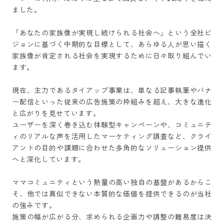
ました。

「あなたの家族像が実現し続けられる社会へ」という全社ビ
ジョンに基づく中期的な目標として、あらゆる人が思い描く
家族像が肯定される社会を実現するために日々取り組んでい
ます。

現在、主力であるタイアップ事業は、単なる記事執筆やバナ
ー配信といった従来の広告施策の枠組みを超え、大きな進化
と広がりを見せています。

ユーザーを深く巻き込む体験型キャンペーンや、コミュニテ
ィのリアルな声を活用したマーケティング調査など、クライ
アントの目的や課題に合わせた多角的なソリューション提供
へと深化しています。

ママコミュニティという熱量の高い独自の基盤があるからこ
そ、他では真似できない本質的な価値を提供できるのが当社
の強みです。

施策の幅が広がる分、求められる企画力や調整の難易度は決