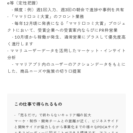
e等（定性把握）

    - 頻度：例）週1回入力、週3回の朝会で進捗や事例を共有

- 「ママリ口コミ大賞」のフロント業務

    - 毎年12月頃に発表になる「ママリ口コミ大賞」プロジェ
クトにおいて、受賞企業への受賞案内ならびにPR枠営業

    - 10月頃から稼働が発生、通常営業にプラスして優先度高
く進行します

- ママリユーザーデータを活用したマーケット・インサイト
分析

    - ママリアプリ内のユーザーのアクションデータをもとに
した、商品ニーズや施策の切り口提案
この仕事で得られるもの
- 「売るだけ」で終わらないキャリア幅の拡大

マーケ・制作・開発チームとの距離が近く、ビジネスサイド
と開発サイドが協力しながら事業化までの様々なPDCAサイク
ルをスピーディーに回すことができる環境です。アフィリエ