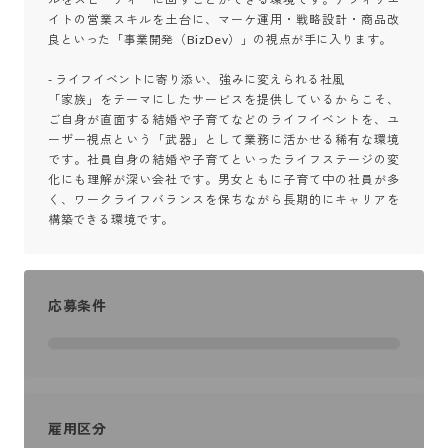
イトの営業スキルを土台に、マーケ運用・戦略設計・商品改
良といった「事業開発（BizDev）」の視点が手に入ります。

- ライフイベントに寄り添い、強みに変えられる社風

「家族」をテーマにしたサービスを提供しているからこそ、
ご自身が直面する結婚や子育てなどのライフイベントを、ユ
ーザー視点という「武器」として業務に活かせる稀有な環境
です。社員自身の結婚や子育てといったライフステージの変
化にも理解が深い会社です。男女ともに子育て中の社員が多
く、ワークライフバランスを保ちながら長期的にキャリアを
構築できる環境です。
応募条件
雇用区分