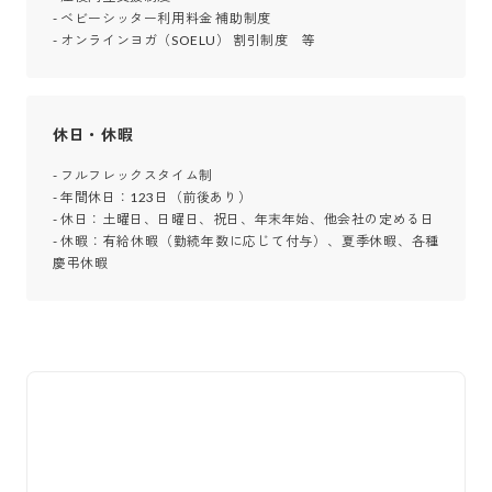
- ベビーシッター利用料金 補助制度

- オンラインヨガ（SOELU） 割引制度　等
休日・休暇
- フルフレックスタイム制

- 年間休日：123日（前後あり）

- 休日：土曜日、日曜日、祝日、年末年始、他会社の定める日

- 休暇：有給休暇（勤続年数に応じて付与）、夏季休暇、各種
慶弔休暇