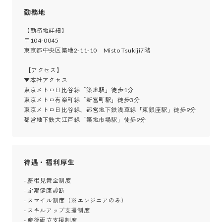
勤務地
【勤務地詳細】

〒104-0045

東京都中央区築地2-11-10　Misto Tsukiji7階

 【アクセス】

▼本社アクセス

東京メトロ日比谷線「築地駅」徒歩1分

東京メトロ有楽町線「新富町駅」徒歩3分

東京メトロ日比谷線、都営地下鉄浅草線「東銀座駅」徒歩9分

都営地下鉄大江戸線「築地市場駅」徒歩9分
待遇・福利厚生
- 慶弔見舞金制度

- 定期健康診断

- スマイル制度（※エンジニアのみ）

- スキルアップ支援制度

- 産後両立支援制度
