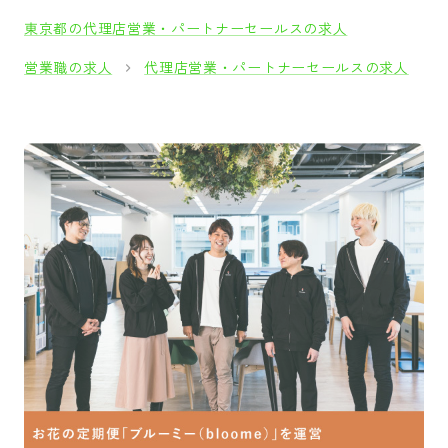
東京都の代理店営業・パートナーセールスの求人
営業職の求人
代理店営業・パートナーセールスの求人
採用をお考えの方
運営会社
プライバシーポリシー
セキュリティポリシー
利用者情報の外部送信
利用規約
よくある質問
サイトマップ
Green Identity
Copyright© Atrae, Inc. All Right Reserved.
転職サイトGreen
営業職の求人
代理店営業・パートナーセールスの
toB営業（タイアップ広告事業経験者）