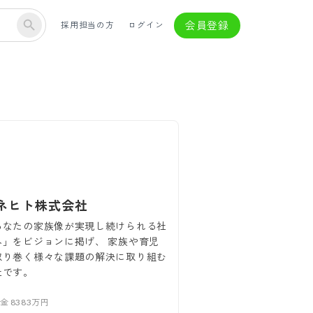
会員登録
採用担当の方
ログイン
ネヒト株式会社
あなたの家族像が実現し続けられる社
へ」をビジョンに掲げ、 家族や育児
取り巻く様々な課題の解決に取り組む
社です。
本金
8383万円