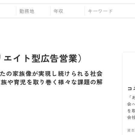
勤務地
年収
ィリエイト型広告営業）
たの家族像が実現し続けられる社会
家族や育児を取り巻く様々な課題の解
コ
「
会
を
会
資