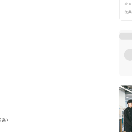
設
従
営業）