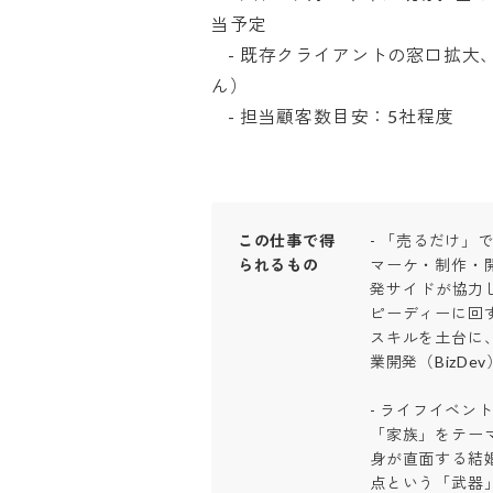
当予定

    - 既存クライアントの窓口拡大、アウトバウンド営業（飛び込みはございませ
ん）

    - 担当顧客数目安：5社程度
この仕事で得
- 「売るだけ」
られるもの
マーケ・制作・
発サイドが協力
ピーディーに回
スキルを土台に
業開発（BizDe
- ライフイベン
「家族」をテー
身が直面する結
点という「武器