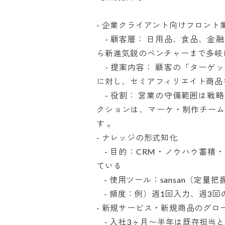
- 企業クライアント向けフロント業務
    - 顧客層： 日用品、食品、金融、不動産など、「家族」に関わる大手企業か
ら新進気鋭のベンチャーまで多岐にわ
    - 提案内容： 顧客の「ターゲット層へ効率的にリーチしたい」というニーズ
に対し、セミアフィリエイト商品を
    - 役割： 営業の守備範囲は戦略立案と交渉。詳細なレポーティングやディレ
クションは、マーケ・制作チー
す 。

- ナレッジの形式知化

    - 目的：CRM・ノウハウ蓄積・組織での再現性向上・複数商材の営業を行っ
ている

    - 使用ツール：sansan（定量把握）, notion・Google Slide等（定性把握）

    - 頻度：例）週1回入力、週3回の朝会で進捗や事例を共有

- 新規サービス・新規商品のグロー
    - 入社3ヶ月〜半年は既存担当として、以降新規営業グロースを3〜5割ほど担