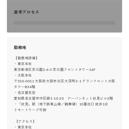
選考プロセス
勤務地
【勤務地詳細】

・東京本社

東京都港区芝公園2-6-3 芝公園フロントタワー16F

・大阪本社

〒530-0011 大阪府大阪市北区大深町3-1 グランフロント大阪
タワーB34階

・名古屋支店

愛知県名古屋市中区錦1-10-20　アーバンネット伏見ビル3階

・「伏見」駅（地下鉄東山線／鶴舞線）10番出口 徒歩1分

リモートワーク可能

 【アクセス】

・東京本社
