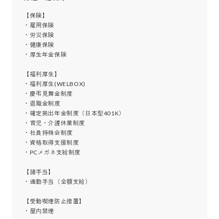
【保険】

・雇用保険

・労災保険

・健康保険

・厚生年金保険

【福利厚生】

・福利厚生(WELBOX)

・慶弔見舞金制度

・退職金制度

・確定拠出年金制度（日本型401K）

・育児・介護休業制度

・社員持株会制度

・資格取得支援制度

・PCメガネ支給制度

【諸手当】

・通勤手当（全額支給）

【受動喫煙防止措置】

・屋内禁煙