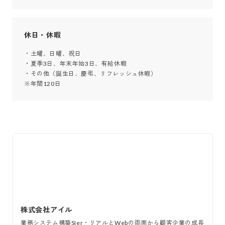
休日・休暇
・土曜、日曜、祝日

・夏季3日、年末年始3日、有給休暇

・その他（誕生日、慶弔、リフレッシュ休暇）

※年間120日
株式会社アイル
業務システム構築SIer・リアルとWebの両面から顧客企業の成長