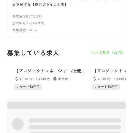
を支援する【東証プライム上場】
資本金
3億54百万円
設立年月
1991年02月
従業員数
1075
人
募集している求人
すべて見る（
26
件）
【プロジェクトマネージャー/上流
【プロジェクトマネ
SE（業務システム開発）】東京
SE（業務システム
450万円〜1000万円
東京都
450万円〜1000万円
リモート勤務可
リモート勤務可