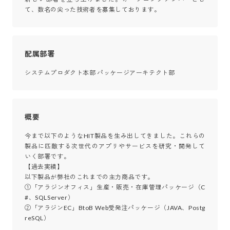
て、数名の尖った技術者を募集しております。
配属部署
システムプロダクト本部 パッケージアーキテクト部
概要
今まで以下のようなHIT製品を生み出してきました。これらの
製品に匹敵する次世代のアプリやサービスを研究・開発して
いく部署です。

【過去実績】

以下製品が弊社のこれまでの主力商品です。

①「アラジンオフィス」生産・販売・在庫管理パッケージ（C
#、SQLServer）

②「アラジンEC」BtoB Web受発注パッケージ（JAVA、Postg
reSQL）