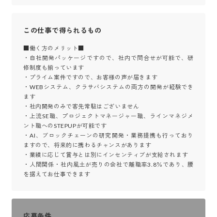
この仕事で得られるもの
■働く方のメリット■

・自社開発パッケージですので、社内で問合せが可能で、研
修制度も揃っています

・プライム案件ですので、お客様の声が届きます

・WEBシステム、クラサバシステムの両方の開発が経験でき
ます

・社内開発のみで客先常駐はございません

・上流SE職、プロジェクトマネージャー職、ラインマネジメ
ント職へのSTEPUPが可能です

・AI、ブロックチェーンの研究開発・業務提携も行っており
ますので、将来的に携わるチャンスがあります

・業績に応じて賞与とは別にインセンティブが支給されます

・人間関係・社内風土が売りの会社で離職率3.8％であり、腰
を据えてお仕事できます
応募条件