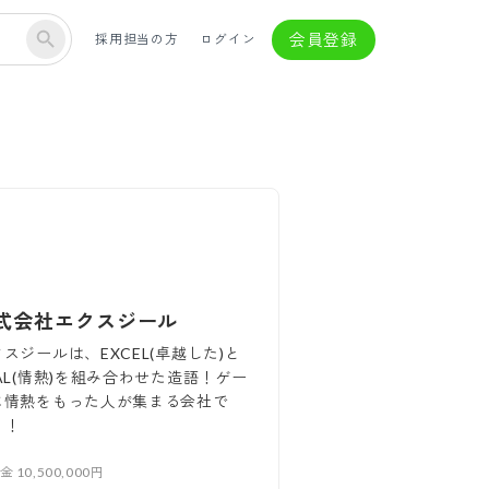
会員登録
採用担当の方
ログイン
式会社エクスジール
スジールは、EXCEL(卓越した)と
AL(情熱)を組み合わせた造語！ゲー
に情熱をもった人が集まる会社で
！！
本金
10,500,000円