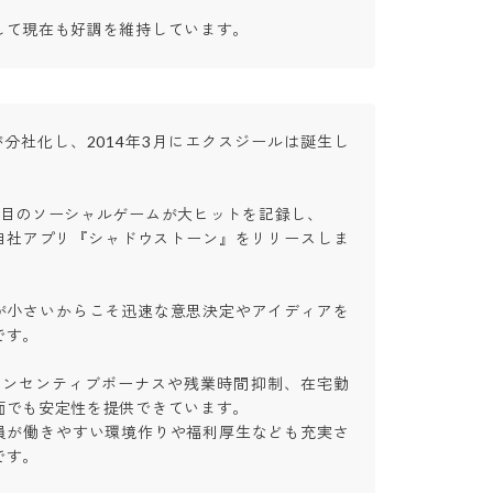
して現在も好調を維持しています。
が分社化し、2014年3月にエクスジールは誕生し
目のソーシャルゲームが大ヒットを記録し、

は自社アプリ『シャドウストーン』をリリースしま
　　　　　　　　　　　

が小さいからこそ迅速な意思決定やアイディアを
。　　　　

インセンティブボーナスや残業時間抑制、在宅勤
でも安定性を提供できています。

員が働きやすい環境作りや福利厚生なども充実さ
す。　　　　　　　　
