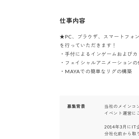
仕事内容
★PC、ブラウザ、スマートフォ
を行っていただきます！

・手付によるインゲームおよびカッ
・フェイシャルアニメーションの作成
・MAYAでの簡単なリグの構築
募集背景
当社のメインコン
イベント運営にこ
2014年3月にI
分社化前から取