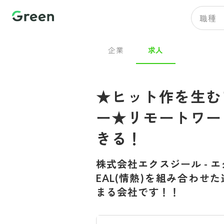
職種
企業
求人
★ヒット作を生む
ー★リモートワー
きる！
株式会社エクスジール
-
エ
EAL(情熱)を組み合わ
まる会社です！！