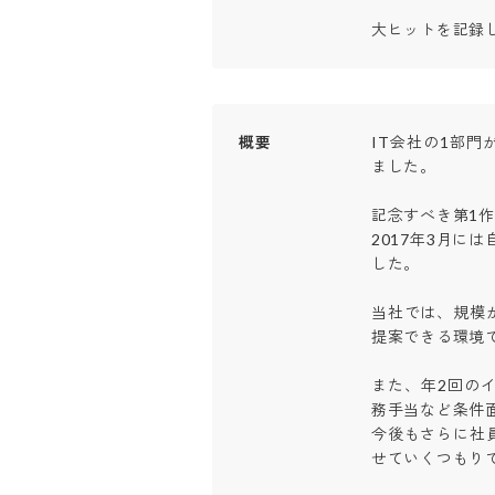
大ヒットを記録
概要
IT会社の1部門
ました。

記念すべき第1作
2017年3月に
した。　　　　　
当社では、規模
提案できる環境です
また、年2回の
務手当など条件面
今後もさらに社
せていくつもりで