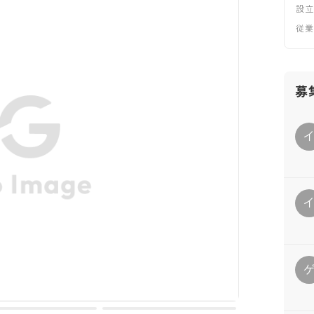
設
従
募