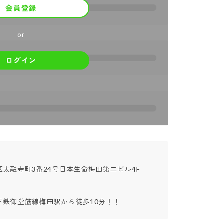
会員登録
or
ログイン
太融寺町3番24号日本生命梅田第二ビル4F

下鉄御堂筋線梅田駅から徒歩10分！！