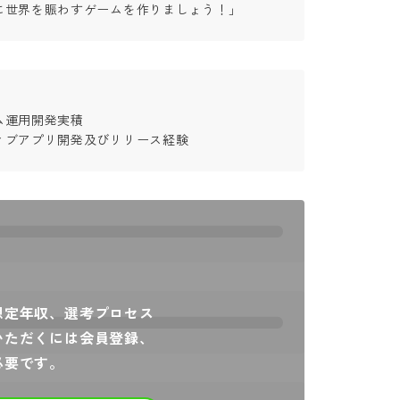
に世界を賑わすゲームを作りましょう！」
運用開発実積

ィブアプリ開発及びリリース経験
想定年収、選考プロセス
いただくには会員登録、
必要です。