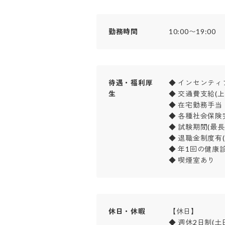
勤務時間
10:00〜19:00
待遇・福利厚
◆ インセンティブ
生
◆ 交通費支給(上限
◆ 在宅勤務手当

◆ 各種社会保険完
◆ 試験期間(最長6
◆ 退職金制度有(正
◆ 年1回の健康
◆ 喫煙室あり
休日・休暇
【休日】

◆ 週休2日制(土日)