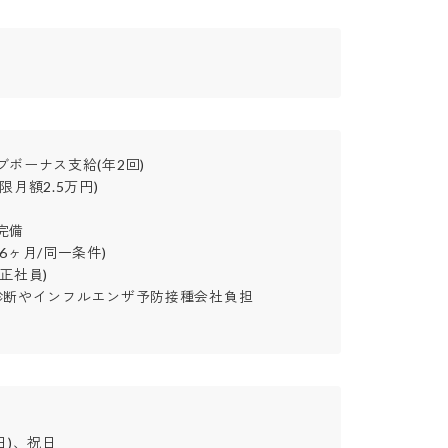
ボーナス支給(年2回)

月額2.5万円)

備

ヶ月/同一条件)

社員)

診断やインフルエンザ予防接種会社負担

、祝日
