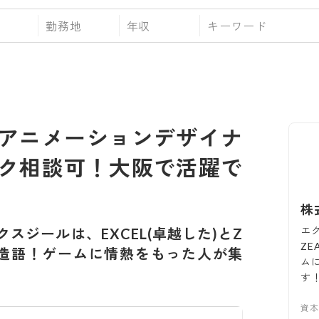
勤務地
年収
アニメーションデザイナ
ク相談可！大阪で活躍で
株
エク
クスジールは、EXCEL(卓越した)とZ
ZE
せた造語！ゲームに情熱をもった人が集
ム
す
資