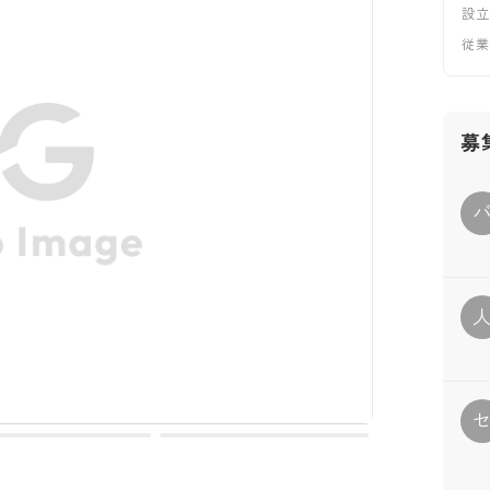
設
従
募