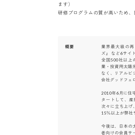
ます）

研修プログラムの質が高いため、
概要
業界最大級の再
ズ』 など6サイ
全国500社以
業・投資用太陽
なく、リアルビ
会社グッドフェロー
2010年6月に
タートして、産
次々に立ち上げ、
15％以上が弊社サ
今後は、日本の
者向けの会員サ