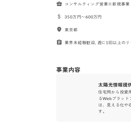
コンサルティング営業※新規事業
350万円〜600万円
東京都
業界未経験歓迎, 週に1回以上のリモ
事業内容
太陽光情報提
住宅用から投資
るWebプラッ
は、見える化や
す。