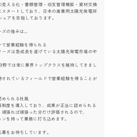
の見える化・書類管理・収支管理機能・資材交換
にスタートしており、日本の産業用太陽光発電所
ェアを目指しております。

の強みは…

て営業経験を得られる

リーズは急成長を遂げている太陽光発電市場の中
の分野では常に業界トップクラスを維持してきまし
待されているフィールドで営業経験を得ることが
められる社風

制度を導入しており、成果が正当に認められる

頑張れば頑張った分だけ評価されるので、

ンを持って業務に打ち込めます。

応募をお待ちしています。