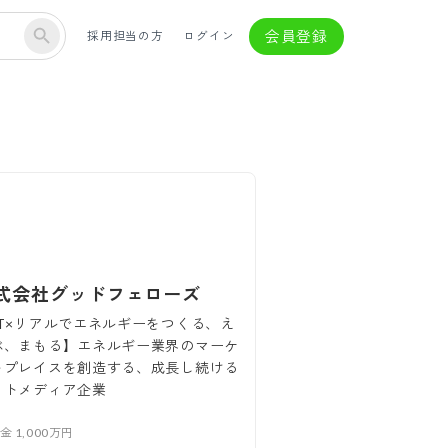
会員登録
採用担当の方
ログイン
式会社グッドフェローズ
IT×リアルでエネルギーをつくる、え
ぶ、まもる】エネルギー業界のマーケ
トプレイスを創造する、成長し続ける
ットメディア企業
本金
1,000万円