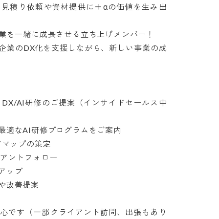
、見積り依頼や資材提供に＋αの価値を生み出
業を一緒に成長させる立ち上げメンバー！

企業のDX化を支援しながら、新しい事業の成
DX/AI研修のご提案（インサイドセールス中
適なAI研修プログラムをご案内

マップの策定

ントフォロー

ップ

改善提案

中心です（一部クライアント訪問、出張もあり