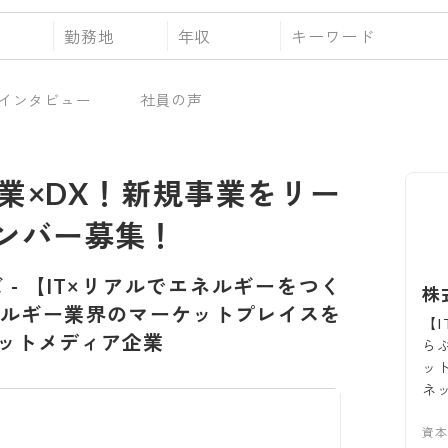
勤務地
年収
インタビュー
社員の声
業×DX！新規事業をリー
ンバー募集！
ズ
-
【IT×リアルでエネルギーをつく
株
ネルギー業界のマーケットプレイスを
【
ットメディア企業
ら
ッ
ネ
資