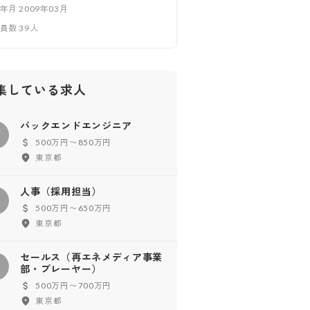
立年月
2009年03月
業員数
39
人
集している求人
バックエンドエンジニア
バ
500万円〜850万円
東京都
人事（採用担当）
人
500万円〜650万円
東京都
セールス（再エネメディア事業
セ
部・プレーヤー）
500万円〜700万円
東京都