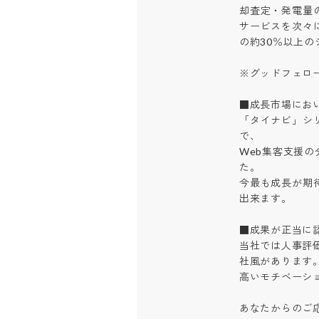
却査定・発電量
サービスを次々
の約30％以上のシ
※グッドフェローズ
■成長市場におい
「タイナビ」シ
で、

Web集客支援
た。

今最も成長が期
出来ます。

■成果が正当に認
当社では人事評価
社風があります。
高いモチベーショ
あなたからのご