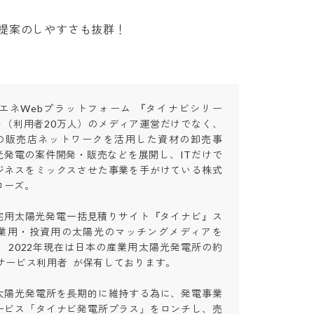
提案のしやすさも抜群！
エネWebプラットフォーム 『タイナビシリー
ト（利用者20万人）のメディア運営だけでなく、
上の販売店ネットワークを活用した資材の卸売事
光発電の案件開発・販売などを展開し、ITだけで
ジネスをミックスさせた事業を手がけている株式
ズ。

住宅用太陽光発電一括見積りサイト『タイナビ』ス
業用・投資用の太陽光のマッチングメディアを
 2022年現在は日本の産業用太陽光発電所の約
ービス利用者  が保有しております。

太陽光発電所を長期的に維持する為に、発電事業
ービス「タイナビ発電所プラス」をロンチし、売