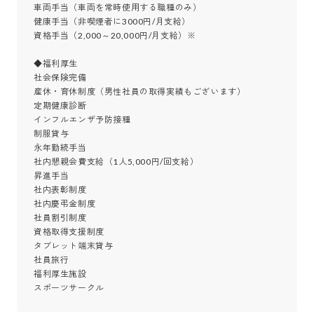
車両手当（車両を常時使用する職種のみ）

健康手当（非喫煙者に3000円/月支給）

資格手当（2,000～20,000円/月支給）※

◆福利厚生

社会保険完備

産休・育休制度（男性社員の取得実績もございます）

定期健康診断

インフルエンザ予防接種

制服貸与

永年勤続手当

社内懇親会費支給（1人5,000円/回支給）

昇進手当

社内表彰制度

社内慶弔金制度

社員割引制度

資格取得支援制度

タブレット端末貸与

社員旅行

福利厚生施設

スポーツサークル