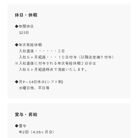
休日・休暇
◆年間休日

　125日

◆年次有給休暇

　入社直後・・・・・・２日

　入社６ヶ月経過・・・１０日付与（以降法定通り付与）

※入社直後に付与される年次有給休暇２日分は

　入社６ヶ月経過時点で消滅いたします。

◆月9～14日休み(シフト制)

　水曜日他、平日等
賞与・昇給
◆賞与

　年2回（4.38ヶ月分）
