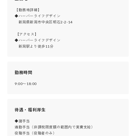
【勤務地詳細】

◆ハーバーライフデザイン

　新潟県新潟市中央区明石2-2-14

 【アクセス】

◆ハーバーライフデザイン

　新潟駅より徒歩11分
勤務時間
9:00〜18:00
待遇・福利厚生
◆諸手当

通勤手当（非課税限度額の範囲内で実費支給）

役職手当（役職者のみ）
