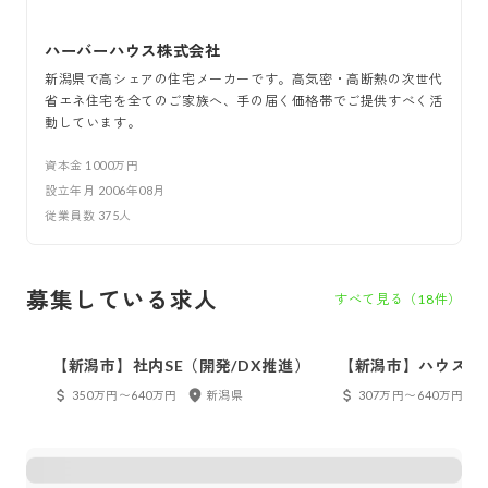
ハーバーハウス株式会社
新潟県で高シェアの住宅メーカーです。高気密・高断熱の次世代
省エネ住宅を全てのご家族へ、手の届く価格帯でご提供すべく活
動しています。
資本金
1000万円
設立年月
2006年08月
従業員数
375
人
募集している求人
すべて見る（
18
件）
【新潟市】社内SE（開発/DX推進）
【新潟市】ハウスプ
設計・営業）
350万円〜640万円
新潟県
307万円〜640万円