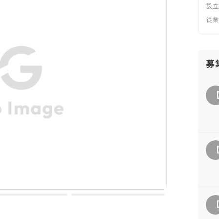
設
従
募