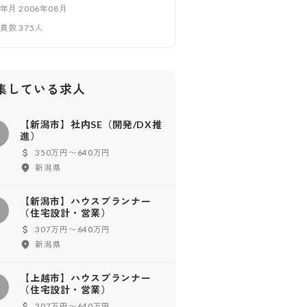
立年月
2006年08月
業員数
375
人
集している求人
【新潟市】社内SE（開発/DX推
【
進）
350万円〜640万円
新潟県
【新潟市】ハウスプランナー
【
（住宅設計・営業）
307万円〜640万円
新潟県
【上越市】ハウスプランナー
【
（住宅設計・営業）
307万円〜640万円