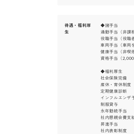
待遇・福利厚
◆諸手当

生
通勤手当（非課税
役職手当（役職者の
車両手当（車両を
健康手当（非喫煙者
資格手当（2,000～
◆福利厚生

社会保険完備

産休・育休制度（
定期健康診断

インフルエンザ予防
制服貸与

永年勤続手当

社内懇親会費支給（
昇進手当

社内表彰制度
