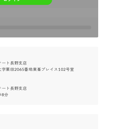
ート長野支店

字栗田2065番地東峯プレイス102号室

ート長野支店

歩8分