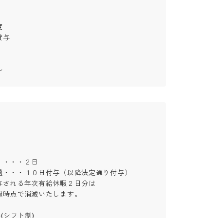




ル
・・・２日

・・・１０日付与（以降法定通り付与）

される年次有給休暇２日分は

時点で消滅いたします。

シフト制)
