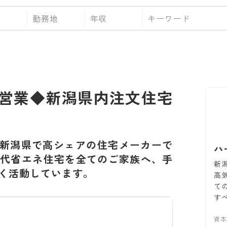
勤務地
年収
営業◆新潟県内注文住宅
新潟県で高シェアの住宅メーカーで
ハ
代省エネ住宅を全てのご家族へ、手
新
く活動しています。
高
て
す
資