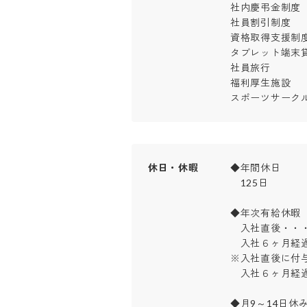
社内慶弔金制度

社員割引制度

資格取得支援制度
タブレット端末貸与
社員旅行

福利厚生施設

スポーツサーク
休日・休暇
◆年間休日

　125日

◆年次有給休暇

　入社直後・・・
　入社６ヶ月経過
※入社直後に付与
　入社６ヶ月経過
◆月9～14日休み(