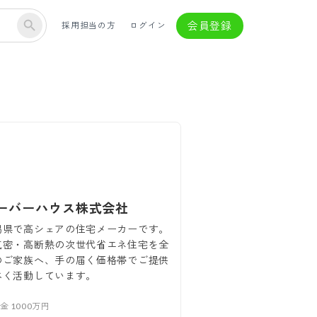
会員登録
採用担当の方
ログイン
ーバーハウス株式会社
潟県で高シェアの住宅メーカーです。
気密・高断熱の次世代省エネ住宅を全
のご家族へ、手の届く価格帯でご提供
べく活動しています。
本金
1000万円