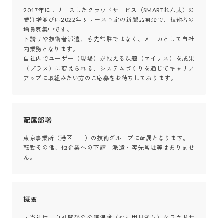
2017年にリリースしたクラウドサービス（SMARTれん太）の
受注増並びに2022年リリース予定の新製品開発で、技術者の
増員募集中です。

下請けや技術者派遣、客先常駐ではなく、メーカとして自社
内業務となります。

自社内でユーザー（現場）が抱える課題（マイナス）を成果
（プラス）に変えられる、システムづくりを通じてキャリア
アップに取組みたい方のご応募をお待ちしております。
配属部署
東京事業所（港区三田）の技術グループに配属となります。

転勤その他、他企業への下請・派遣・客先常駐等はありませ
ん。
概要
・当社は、自社開発の介護保険（福祉用具貸与）クラウドサ