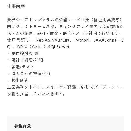
仕事内容
業界シェアトップクラスの介護サービス業（福祉用具貸与）
向けクラウドサービスや、リネンサプライ業向け基幹業務シ
ステムの企画・設計・開発・保守テストを社内で行います。

使用言語は、.Net(ASP/VB/C#)、Python、JAVAScript、S
QL、DBは（Azure）SQLServer

・要件検討/定義

・設計（概要/詳細）

・製造/テスト

・協力会社の管理/折衝

・技術研究

上記業務を中心に、スキルやご経験に応じてプロジェクト・
役割を担当していただきます。
募集背景