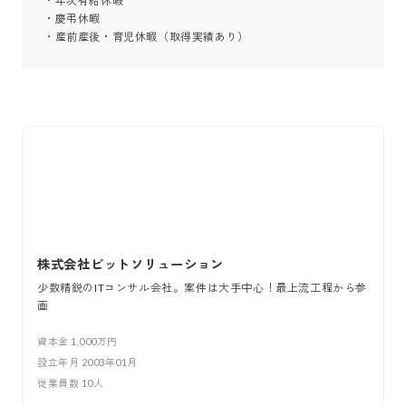
・年次有給休暇

・慶弔休暇

・産前産後・育児休暇（取得実績あり）
株式会社ビットソリューション
少数精鋭のITコンサル会社。案件は大手中心！最上流工程から参
画
資本金
1,000万円
設立年月
2003年01月
従業員数
10
人