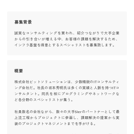
募集背景
誠実なコンサルティングを買われ、紹介つながりで大手企業
からの引き合いが増える中、お客様の課題を解決するため、
インフラ基盤を得意とするスペシャリストを募集致します。
概要
株式会社ビットソリューションは、少数精鋭のITコンサルティ
ング会社だ。社長の坂本秀明氏は多くの実績と人脈を持つITコ
ンサルタント。同氏を核にプログラミングやネットワークな
ど各分野のスペシャリストが集う。

社員数名の会社ながら、数々の大手SIerのパートナーとして最
上流工程からプロジェクトに参画し、課題解決の提案から実
装のプロジェクトマネジメントまでを手がける。
