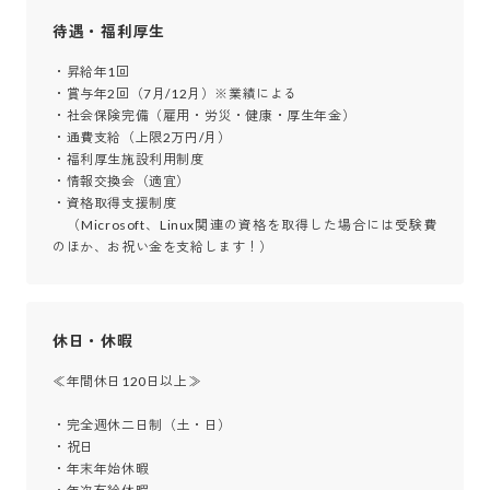
待遇・福利厚生
・昇給年1回

・賞与年2回（7月/12月）※業績による

・社会保険完備（雇用・労災・健康・厚生年金）

・通費支給（上限2万円/月）

・福利厚生施設利用制度

・情報交換会（適宜）

・資格取得支援制度

　（Microsoft、Linux関連の資格を取得した場合には受験費
のほか、お祝い金を支給します！）
休日・休暇
≪年間休日120日以上≫

・完全週休二日制（土・日）

・祝日

・年末年始休暇
