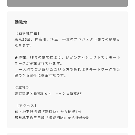
勤務地
【勤務地詳細】

東京23区、神奈川、埼玉、千葉のプロジェクト先での勤務と
なります。 

★現在、昨今の情勢により、殆どのプロジェクトでリモート
ワークが実施されています。

　一人称でご活躍いただける方であればリモートワークで活
躍できる案件に参画可能です。

≪本社≫ 

東京都港区新橋5-6-4　トゥシェ新橋8F

 【アクセス】

JR・地下鉄各線『新橋駅』から徒歩7分

都営地下鉄三田線『御成門駅』から徒歩5分