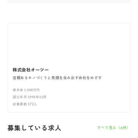
株式会社オーツー
信頼あるモノづくりと笑顔を生み出す会社をめざす
資本金
1,000万円
設立年月
1991年10月
従業員数
172
人
募集している求人
すべて見る（
6
件）