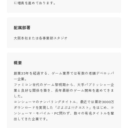
に増員を進めております。
配属部署
大阪本社または各事業部スタジオ
概要
創業35年を経過する、ゲーム業界では有数の老舗デベロッパ
ー企業。

ファミコン世代のゲーム黎明期から、大手パブリッシャー企
業と良好な関係を築き、長年最新のゲーム開発を進めてきま
した。

コンシューマのナンバリングタイトル、最近では累計3000万
ダウンロードを実現した「ぷよぷよ!!クエスト」をはじめ、コ
ンシューマ・モバイル・PC問わず、数々の有名タイトルを輩
出してきた企業です。
