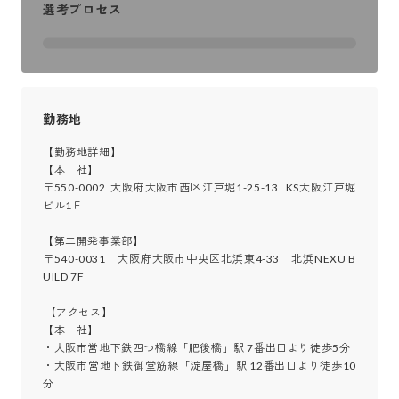
選考プロセス
勤務地
【勤務地詳細】

【本　社】

〒550-0002  大阪府大阪市西区江戸堀1-25-13   KS大阪江戸堀
ビル1Ｆ

【第二開発事業部】

〒540-0031　大阪府大阪市中央区北浜東4-33　北浜NEXU B
UILD 7F

 【アクセス】

【本　社】

・大阪市営地下鉄四つ橋線「肥後橋」駅 7番出口より徒歩5分

・大阪市営地下鉄御堂筋線「淀屋橋」駅 12番出口より徒歩10
分
