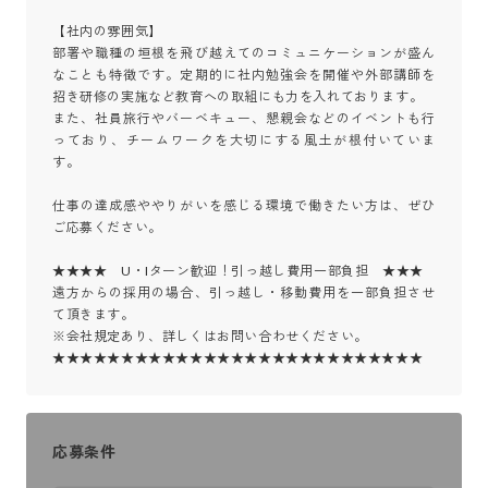
【社内の雰囲気】

部署や職種の垣根を飛び越えてのコミュニケーションが盛ん
なことも特徴です。定期的に社内勉強会を開催や外部講師を
招き研修の実施など教育への取組にも力を入れております。

また、社員旅行やバーベキュー、懇親会などのイベントも行
っており、チームワークを大切にする風土が根付いていま
す。

仕事の達成感ややりがいを感じる環境で働きたい方は、ぜひ
ご応募ください。

★★★★　U・Iターン歓迎！引っ越し費用一部負担　★★★

遠方からの採用の場合、引っ越し・移動費用を一部負担させ
て頂きます。

※会社規定あり、詳しくはお問い合わせください。

★★★★★★★★★★★★★★★★★★★★★★★★★★★
応募条件