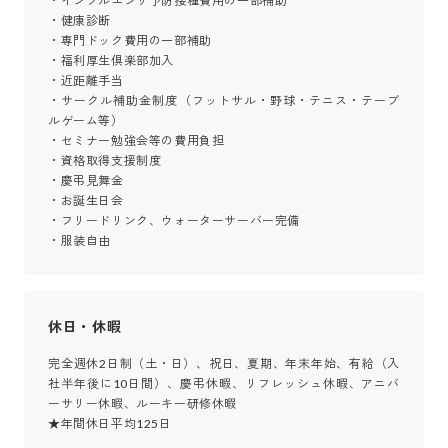
・インフルエンザ予防接種費用の一部補助

・健康診断

・専門ドック費用の一部補助

・福利厚生倶楽部加入

・近距離手当

・サークル補助金制度（フットサル・野球・テニス・テーブ
ルゲーム等）

・セミナー勉強会等の費用負担

・資格取得支援制度

・慶弔見舞金

・お誕生日会

・フリードリンク、ウォーターサーバー完備

・服装自由
休日・休暇
完全週休2日制（土・日）、祝日、夏期、年末年始、有給（入
社半年後に10日間）、慶弔休暇、リフレッシュ休暇、アニバ
ーサリー休暇、ルーキー研修休暇

★年間休日平均125日