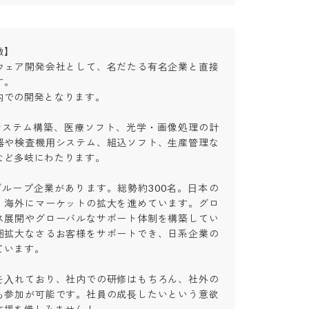


ウェア開発会社として、名だたる有名企業と直接


での開発となります。

Tシステム構築、医療ソフト、光学・画像処理の計
器や検査機⽤システム、組込ソフト、⽣産管理な
ど多岐にわたります。

グループ企業があります。総勢約300名。⽇本の
、海外にマーケットの拡⼤を進めています。グロ
ス展開やグローバルなサポート体制を構築してい
圏拡大なさるお客様をサポートでき、日系企業の
ます。

を⼊れており、社内での研修はもちろん、社外の
も参加が可能です。社員の成⻑したいという意欲