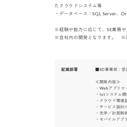
たクラウドシステム等

・データベース：SQL Server、Oracl
※経験や能力に応じて、SE業務や
※自社内の開発となります。　※
配属部署
■SD事業部：受諾開
≪開発内容≫

・Webアプリケー
・Iotシステム開発
・クラウド環境設計
・サービス設計/構
・光学／計測制御
・モバイルアプ