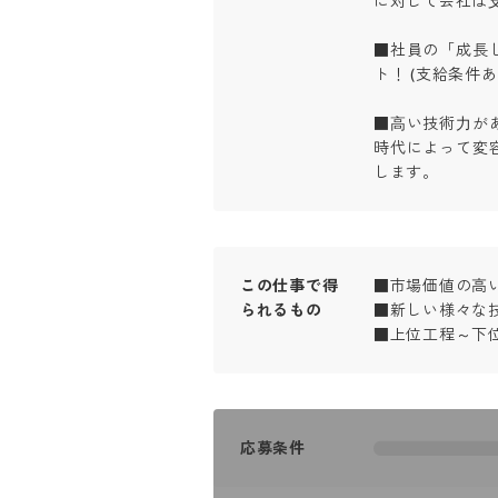
に対して会社は⽀
■社員の「成長
ト！ (支給条件あり)
■⾼い技術⼒が
時代によって変
します。
この仕事で得
■市場価値の高い
られるもの
■新しい様々な技
■上位工程～下
応募条件