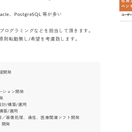
e、PostgreSQL 等が多い

プログラミングなどを担当して頂きます。

原則転勤無し/希望を考慮致します。
発

ション開発



/構築/運用

築/運用

／画像処理、通信、医療関連ソフト開発

リ開発