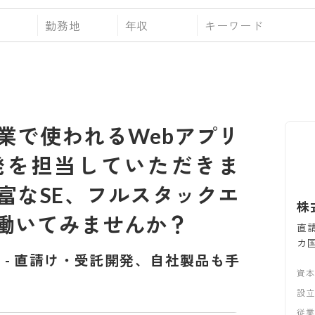
勤務地
年収
業で使われるWebアプリ
発を担当していただきま
富なSE、フルスタックエ
株
働いてみませんか？
直
カ
ム
-
直請け・受託開発、自社製品も手
資
設
従