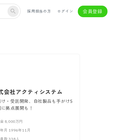
会員登録
採用担当の方
ログイン
式会社アクティシステム
請け・受託開発、自社製品も手がけ5
国に拠点展開も！
本金
8,000万円
立年月
1996年11月
業員数
338
人