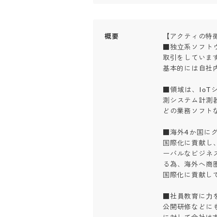
概要
【アクティの特徴】
■独⽴系ソフト
取引をしています。
基本的には自社内
■領域は、Io
測システム計測
どの業務ソフトな
■海外4か国に
国際化に貢献し
ーバルなビジネ
る為、海外へ商
国際化に貢献してい
■社員教育に⼒
公開研修などに