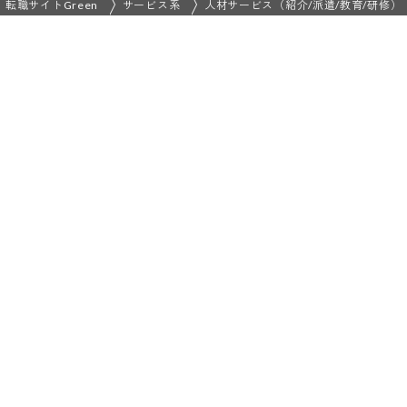
転職サイトGreen
サービス系
人材サービス（紹介/派遣/教育/研修）