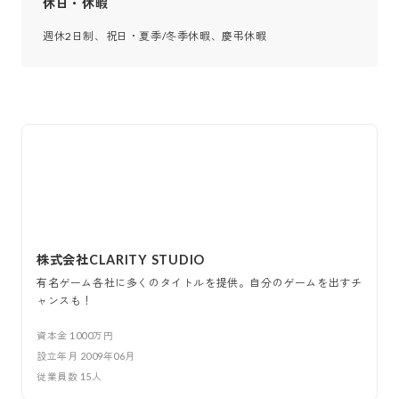
休日・休暇
週休2日制、祝日・夏季/冬季休暇、慶弔休暇
株式会社CLARITY STUDIO
有名ゲーム各社に多くのタイトルを提供。自分のゲームを出すチ
ャンスも！
資本金
1000万円
設立年月
2009年06月
従業員数
15
人