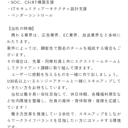
・SOC、CSIRT構築支援

・ITセキュリティアーキテクチャ設計支援

・ベンダーコントロール

【当社の特徴】

　携わる業界は、広告業界、EC業界、放送業界など多岐に
わたります。

案件によっては、顧客先で数名のチームを組成する場合もご
ざいます。

その場合は、先輩・同僚社員と共にエクストリームチームと
してクライアント課題に取り組んで頂きます。

　ユーザーに感動を与えるものを一緒に作り出しましょう。

100名以上いるエンジニアチームと一緒にスキルアップして
いきたい方をお待ちしています。

　当社は働き易い会社目指して、休日休暇、各種福利厚生な
ど社内環境を整備し、社員の産休・育休取得・復帰を応援し
ています！

　働き方改革を推進している会社で、スキルアップをしなが
らワークライフバランスを目指したい方にはマッチする環境
です。
