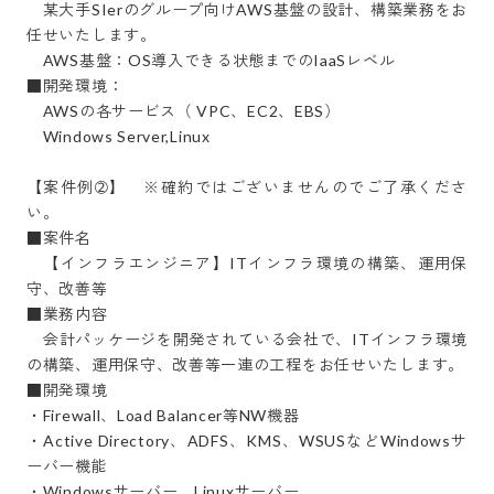
　某大手SIerのグループ向けAWS基盤の設計、構築業務をお
任せいたします。

　AWS基盤：OS導入できる状態までのIaaSレベル

■開発環境：

　AWSの各サービス（ VPC、EC2、EBS）

　Windows Server,Linux

【案件例➁】　※確約ではございませんのでご了承くださ
い。

■案件名

　【インフラエンジニア】ITインフラ環境の構築、運用保
守、改善等

■業務内容

　会計パッケージを開発されている会社で、ITインフラ環境
の構築、運用保守、改善等一連の工程をお任せいたします。

■開発環境

・Firewall、Load Balancer等NW機器

・Active Directory、ADFS、KMS、WSUSなどWindowsサ
ーバー機能

・Windowsサーバー、Linuxサーバー
