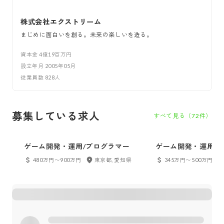
株式会社エクストリーム
まじめに面白いを創る。未来の楽しいを造る。
資本金
4億19百万円
設立年月
2005年05月
従業員数
828
人
募集している求人
すべて見る（
72
件）
ゲーム開発・運用/プログラマー
ゲーム開発・運用/2
（UI）
480万円〜900万円
東京都, 愛知県
345万円〜500万円