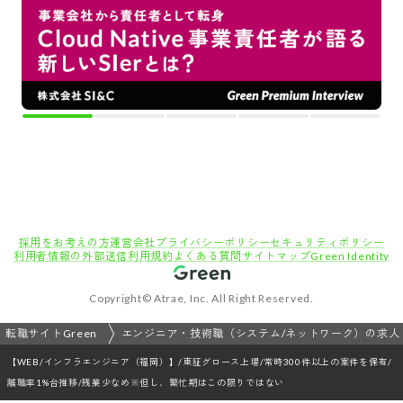
採用をお考えの方
運営会社
プライバシーポリシー
セキュリティポリシー
利用者情報の外部送信
利用規約
よくある質問
サイトマップ
Green Identity
Copyright© Atrae, Inc. All Right Reserved.
転職サイトGreen
エンジニア・技術職（システム/ネットワーク）の求人
【WEB/インフラエンジニア（福岡）】/東証グロース上場/常時300件以上の案件を保有/
離職率1%台推移/残業少なめ※但し、繁忙期はこの限りではない