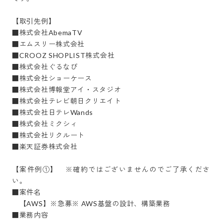
【取引先例】

■株式会社AbemaTV

■エムスリー株式会社

■CROOZ SHOPLIST株式会社

■株式会社ぐるなび

■株式会社ショーケース

■株式会社博報堂アイ・スタジオ

■株式会社テレビ朝日クリエイト

■株式会社日テレWands

■株式会社ミクシィ

■株式会社リクルート

■楽天証券株式会社

【案件例①】　※確約ではございませんのでご了承くださ
い。

■案件名

　【AWS】※急募※ AWS基盤の設計、構築業務

■業務内容
