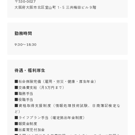
〒530-0027

大阪府大阪市北区堂山町１-５ 三共梅田ビル９階
勤務時間
9:30〜18:30
待遇・福利厚生
■社会保険完備（雇用・労災・健康・厚生年金）

■交通費支給（月5万円まで）

■職務手当

■役職手当

■資格取得支援制度（情報処理技術試験、日商簿記検定な
ど）

■ライフプラン手当（確定拠出年金制度）

■報奨金制度

■出産育児付加金
