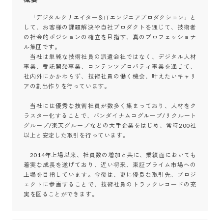
　「デジタルクリエイター＆ITエンジニアプロダクション」と
して、お客様の課題解決や自社プロダクトを通じて、技術者
の社会的ポジションの確立を目指す、真のプロフェッショナ
ル集団です。

　当社は単純な技術社員の派遣会社ではなく、デジタル人材
事業、受託開発事業、コンテンツプロパティ事業を通じて、
社内外にかかわらず、技術社員の働く機会、叶えたいキャリ
アの創出作りを行っています。

　当社には優秀な技術社員が数多く集まっており、人材をク
ラスター化することで、バンダイナムコグループ/リクルート
グループ/楽天グループなどの大手企業をはじめ、常時200社
以上と安定した取引を行っています。

　2014年上場以来、社員数の増加と共に、業績面においても
着実な成長を遂げており、近い将来、東証プライム市場への
上場を目指しています。今後は、更に優良な取引先、プロジ
ェクトに参画することで、技術社員のトラックレコードの充
実を図ることができます。