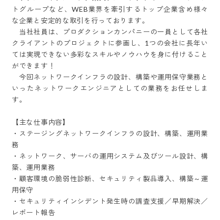
トグループなど、WEB業界を牽引するトップ企業含め様々
な企業と安定的な取引を行っております。

　当社社員は、プロダクションカンパニーの一員として各社
クライアントのプロジェクトに参画し、1つの会社に長年い
ては実現できない多彩なスキルやノウハウを身に付けること
ができます！

　今回ネットワークインフラの設計、構築や運用保守業務と
いったネットワークエンジニアとしての業務をお任せしま
す。

【主な仕事内容】

・ステージングネットワークインフラの設計、構築、運用業
務

・ネットワーク、サーバの運用システム及びツール設計、構
築、運用業務

・顧客環境の脆弱性診断、セキュリティ製品導入、構築～運
用保守

・セキュリティインシデント発生時の調査支援／早期解決／
レポート報告
