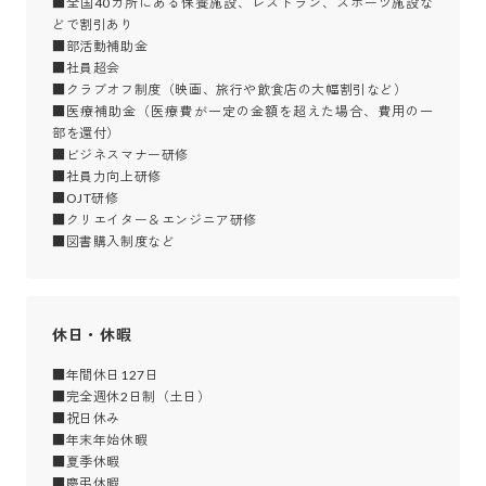
■全国40カ所にある保養施設、レストラン、スポーツ施設な
どで割引あり

■部活動補助金

■社員超会

■クラブオフ制度（映画、旅行や飲食店の大幅割引など）

■医療補助金（医療費が一定の金額を超えた場合、費用の一
部を還付）

■ビジネスマナー研修

■社員力向上研修

■OJT研修

■クリエイター＆エンジニア研修

■図書購入制度など
休日・休暇
■年間休日127日

■完全週休2日制（土日）

■祝日休み

■年末年始休暇

■夏季休暇

■慶弔休暇
