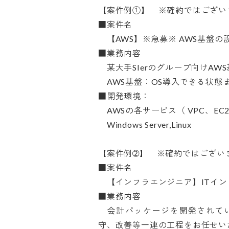
【案件例①】　※確約ではございま
■案件名

　【AWS】※急募※ AWS基盤の設
■業務内容

　某大手SIerのグループ向けAW
　AWS基盤：OS導入できる状態までの
■開発環境：

　AWSの各サービス（ VPC、EC2、
　Windows Server,Linux

【案件例➁】　※確約ではございま
■案件名

　【インフラエンジニア】ITイン
■業務内容

　会計パッケージを開発されて
守、改善等一連の工程をお任せいた