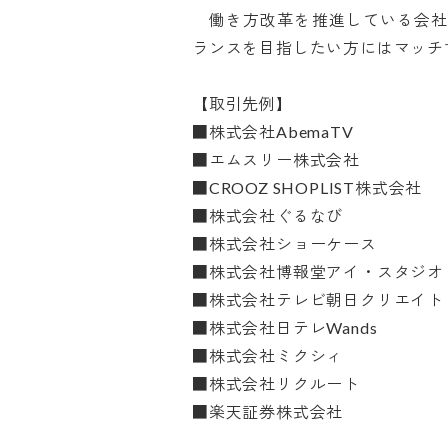
　働き方改革を推進している会
ランスを目指したい方にはマッチする
【取引先例】

■株式会社AbemaTV

■エムスリー株式会社

■CROOZ SHOPLIST株式会社

■株式会社ぐるなび

■株式会社ショーケース

■株式会社博報堂アイ・スタジオ

■株式会社テレビ朝日クリエイト

■株式会社日テレWands

■株式会社ミクシィ

■株式会社リクルート

■楽天証券株式会社
