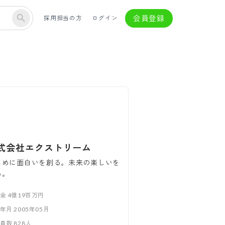
会員登録
採用担当の方
ログイン
式会社エクストリーム
じめに面白いを創る。未来の楽しいを
る。
本金
4億19百万円
立年月
2005年05月
業員数
828
人