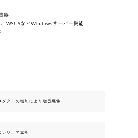
器

KMS、WSUSなどWindowsサーバー機能



ロダクトの増加により増員募集
エンジニア本部