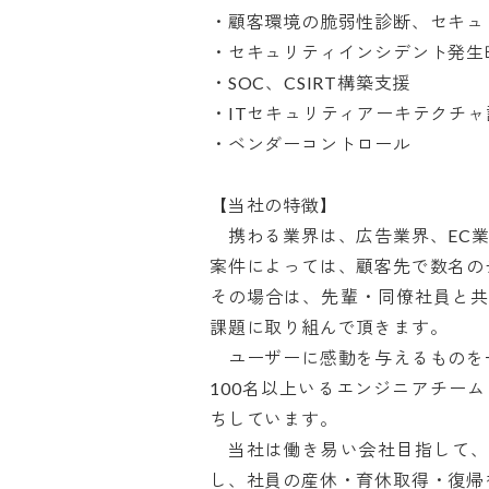
・顧客環境の脆弱性診断、セキュリ
・セキュリティインシデント発生時
・SOC、CSIRT構築支援

・ITセキュリティアーキテクチャ設
・ベンダーコントロール

【当社の特徴】

　携わる業界は、広告業界、EC業
案件によっては、顧客先で数名のチ
その場合は、先輩・同僚社員と
課題に取り組んで頂きます。

　ユーザーに感動を与えるものを一
100名以上いるエンジニアチー
ちしています。

　当社は働き易い会社目指して
し、社員の産休・育休取得・復帰を