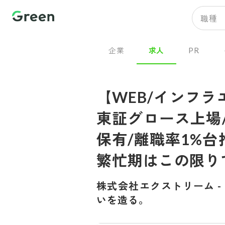
職種
企業
求人
PR
【WEB/インフ
東証グロース上場
保有/離職率1%
繁忙期はこの限り
株式会社エクストリーム
-
いを造る。