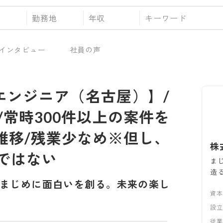
勤務地
年収
インタビュー
社員の声
ラエンジニア（名古屋）】/
/常時300件以上の案件を
台推移/残業少なめ※但し、
株
ではない
ま
造
まじめに面白いを創る。未来の楽し
資
設
従