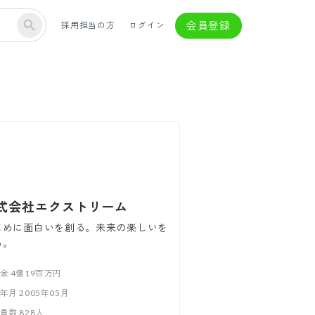
会員登録
採用担当の方
ログイン
式会社エクストリーム
じめに面白いを創る。未来の楽しいを
る。
本金
4億19百万円
立年月
2005年05月
業員数
828
人