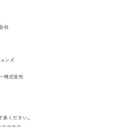


ンズ

株式会社

承ください。

＝＝＝
