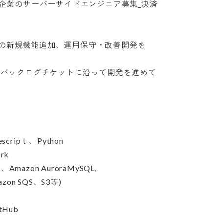
企業のサーバーサイドエンジニア募集_決済

新規機能追加、運用保守・改善開発を

ueやバックログチケットに沿って開発を進めて

ripｔ、Python



Amazon AuroraMySQL,

on SQS、S3等)

Hub
