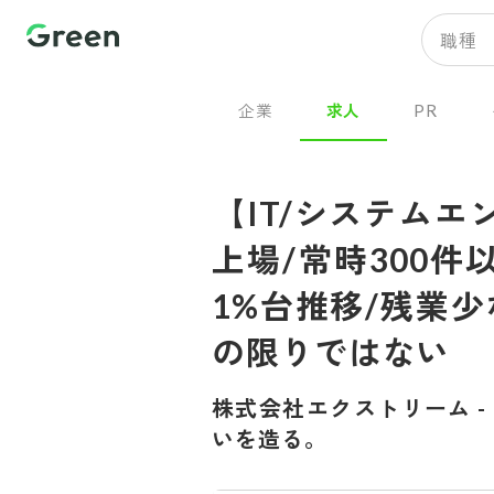
職種
企業
求人
PR
【IT/システム
上場/常時300
1%台推移/残業
の限りではない
株式会社エクストリーム
-
いを造る。