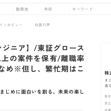
勤務地
年収
インタビュー
社員の声
エンジニア】/東証グロース
件以上の案件を保有/離職率
少なめ※但し、繁忙期はこ
株
ま
造
まじめに面白いを創る。未来の楽し
資
設
従