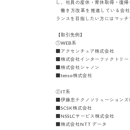
し、社員の産休・育休取得・復帰を
　働き方改革を推進している会
ランスを目指したい方にはマッチする
【取引先例】

①WEB系

■アクセンチュア株式会社

■株式会社インターファクトリー

■株式会社シャノン

■tenso株式会社

②IT系

■伊藤忠テクノソリューションズ株
■SCSK株式会社

■NSSLCサービス株式会社

■株式会社NTT データ
