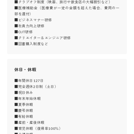
■クラブオフ制度（映画、旅行や飲食店の大幅割引など）

■医療補助金（医療費が一定の金額を超えた場合、費用の一
部を還付）

■ビジネスマナー研修

■社員力向上研修

■OJT研修

■クリエイター＆エンジニア研修

■図書購入制度など
休日・休暇
■年間休日127日

■完全週休2日制（土日）

■祝日休み

■年末年始休暇

■夏季休暇

■慶弔休暇

■有給休暇

■産前・産後休暇

■育児休暇（復帰率100％）
