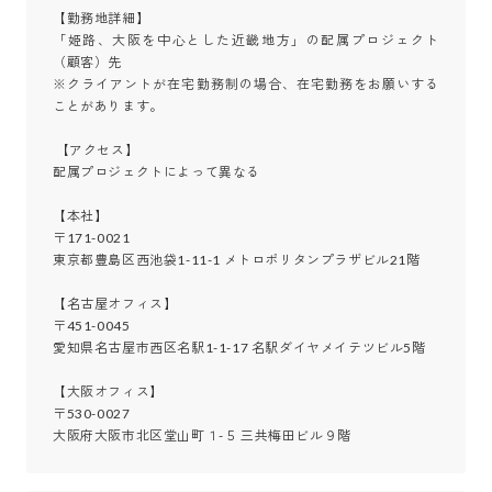
【勤務地詳細】

「姫路、大阪を中心とした近畿地方」の配属プロジェクト
（顧客）先

※クライアントが在宅勤務制の場合、在宅勤務をお願いする
ことがあります。

 【アクセス】

配属プロジェクトによって異なる

【本社】

〒171-0021

東京都豊島区西池袋1-11-1 メトロポリタンプラザビル21階

【名古屋オフィス】

〒451-0045

愛知県名古屋市西区名駅1-1-17 名駅ダイヤメイテツビル5階

【大阪オフィス】

〒530-0027

大阪府大阪市北区堂山町１-５ 三共梅田ビル９階