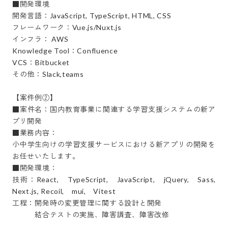
■開発環境

開発言語：JavaScript, TypeScript, HTML, CSS

フレームワーク：Vue.js/Nuxt.js

インフラ： AWS

Knowledge Tool：Confluence

VCS：Bitbucket

その他：Slack,teams

【案件例②】

■案件名：国内教育事業に関連する学習支援システムの新ア
プリ開発

■業務内容：

小中学生向けの学習支援サービスにおける新アプリの開発を
お任せいたします。

■開発環境：

技術：React,　TypeScript,　JavaScript,　jQuery,　Sass, 
Next.js, Recoil,　mui,　Vitest

工程：開発時の変更管理に関する設計と開発

　　　結合テストの実施、障害調査、障害改修