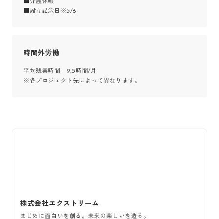
■介護休暇

■設立記念日※5/6
時間外労働
平均残業時間　9.5時間/月

※各プロジェクト先によって異なります。
株式会社エクストリーム
まじめに面白いを創る。未来の楽しいを造る。