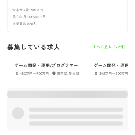
資本金
4億19百万円
設立年月
2005年05月
従業員数
828
人
募集している求人
すべて見る（
72
件）
ゲーム開発・運用/プログラマー
ゲーム開発・運用/2
（UI）
480万円〜900万円
東京都, 愛知県
345万円〜500万円