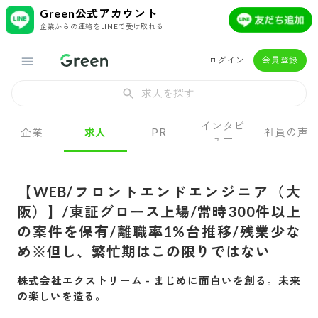
Green公式アカウント
企業からの連絡をLINEで受け取れる
ログイン
会員登録
求人を探す
インタビ
企業
求人
PR
社員の声
ュー
【WEB/フロントエンドエンジニア（大
阪）】/東証グロース上場/常時300件以上
の案件を保有/離職率1%台推移/残業少な
め※但し、繁忙期はこの限りではない
株式会社エクストリーム
-
まじめに面白いを創る。未来
の楽しいを造る。