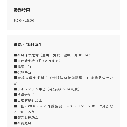
勤務時間
9:30〜18:30
待遇・福利厚生
■社会保険完備（雇用・労災・健康・厚生年金）

■交通費支給（月5万円まで）

■職務手当

■役職手当

■資格取得支援制度（情報処理技術試験、日商簿記検定な
ど）

■ライフプラン手当（確定拠出年金制度）

■報奨金制度

■出産育児付加金

■全国40カ所にある保養施設、レストラン、スポーツ施設な
どで割引あり

■部活動補助金

■社員超会
