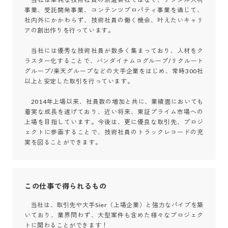
事業、受託開発事業、コンテンツプロパティ事業を通じて、
社内外にかかわらず、技術社員の働く機会、叶えたいキャリ
アの創出作りを行っています。

　当社には優秀な技術社員が数多く集まっており、人材をク
ラスター化することで、バンダイナムコグループ/リクルート
グループ/楽天グループなどの大手企業をはじめ、常時300社
以上と安定した取引を行っています。

　2014年上場以来、社員数の増加と共に、業績面においても
着実な成長を遂げており、近い将来、東証プライム市場への
上場を目指しています。今後は、更に優良な取引先、プロジ
ェクトに参画することで、技術社員のトラックレコードの充
実を図ることができます。
この仕事で得られるもの
　当社は、取引先や大手Sier（上場企業）と強力なパイプを築
いており、業界問わず、大型案件も含めた様々なプロジェク
トに関わることができます！
