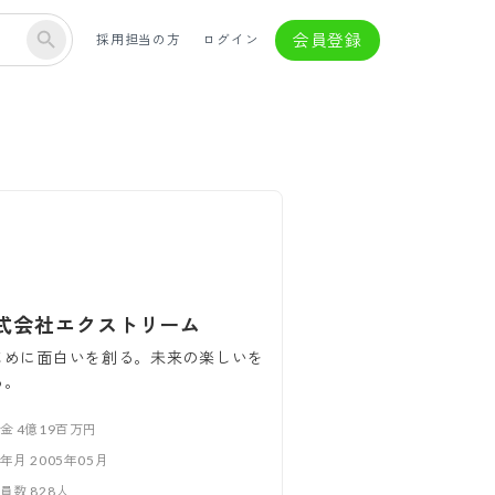
会員登録
採用担当の方
ログイン
式会社エクストリーム
じめに面白いを創る。未来の楽しいを
る。
本金
4億19百万円
立年月
2005年05月
業員数
828
人