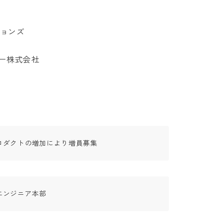
ンズ

株式会社

ロダクトの増加により増員募集
エンジニア本部