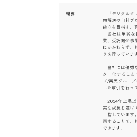
概要
　「デジタルク
題解決や自社プ
確立を目指す、真
　当社は単純な
業、受託開発事
にかかわらず、
りを行っています。
　当社には優秀
ター化すること
プ/楽天グループ
した取引を行ってい
　2014年上
実な成長を遂げ
目指しています
画することで、
できます。