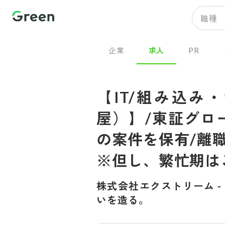
職種
企業
求人
PR
【IT/組み込み
屋）】/東証グロ
の案件を保有/離
※但し、繁忙期は
株式会社エクストリーム
-
いを造る。