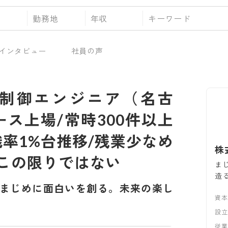
勤務地
年収
インタビュー
社員の声
・制御エンジニア（名古
ース上場/常時300件以上
職率1%台推移/残業少なめ
株
この限りではない
ま
造
まじめに面白いを創る。未来の楽し
資
設
従