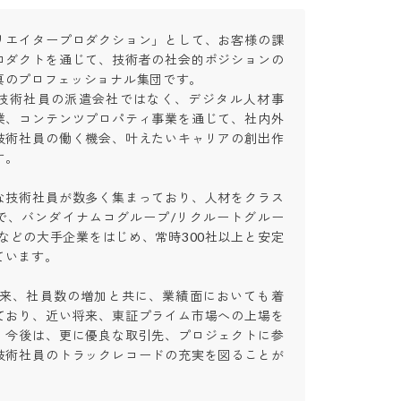
リエイタープロダクション」として、お客様の課
ロダクトを通じて、技術者の社会的ポジションの
のプロフェッショナル集団です。

技術社員の派遣会社ではなく、デジタル人材事
業、コンテンツプロパティ事業を通じて、社内外
技術社員の働く機会、叶えたいキャリアの創出作


な技術社員が数多く集まっており、人材をクラス
で、バンダイナムコグループ/リクルートグルー
などの大手企業をはじめ、常時300社以上と安定
ます。

場以来、社員数の増加と共に、業績面においても着
ており、近い将来、東証プライム市場への上場を
。今後は、更に優良な取引先、プロジェクトに参
技術社員のトラックレコードの充実を図ることが