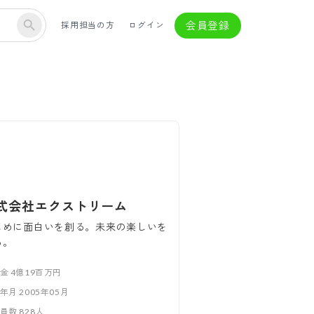
会員登録
採用担当の方
ログイン
式会社エクストリーム
じめに面白いを創る。未来の楽しいを
る。
本金
4億19百万円
立年月
2005年05月
業員数
828
人