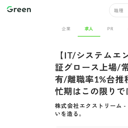
職種
企業
求人
PR
【IT/システム
証グロース上場/
有/離職率1%台
忙期はこの限りで
株式会社エクストリーム
-
いを造る。