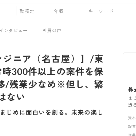
勤務地
年収
インタビュー
社員の声
エンジニア（名古屋）】/東
常時300件以上の案件を保
推移/残業少なめ※但し、繁
株
はない
ま
造
まじめに面白いを創る。未来の楽し
資
設
従