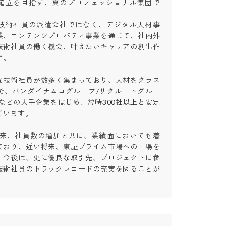
確立を目指す、真のプロフェッショナル集団で
技術社員の派遣会社ではなく、デジタル人材事
業、コンテンツプロパティ事業を通じて、社内外
技術社員の働く機会、叶えたいキャリアの創出作


な技術社員が数多く集まっており、人材をクラス
で、バンダイナムコグループ/リクルートグルー
などの大手企業をはじめ、常時300社以上と安定
ます。

場以来、社員数の増加と共に、業績面においても着
ており、近い将来、東証プライム市場への上場を
。今後は、更に優良な取引先、プロジェクトに参
技術社員のトラックレコードの充実を図ることが