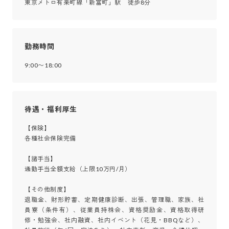
東京メトロ有楽町線「新富町」駅　徒歩8分
勤務時間
9:00〜18:00
待遇・福利厚生
【保険】

各種社会保険完備

【諸手当】

通勤手当全額支給（上限10万円/月）

【その他制度】

退職金、財形貯蓄、定期健康診断、出張、管理職、家族、社
員寮（条件有）、従業員持株会、資格奨励金、資格取得研
修・勉強会、社内融資、社内イベント（花見・BBQなど）、