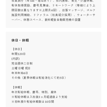
社員旅行（年1回・宿泊あり）、社内表彰、育児・介護休暇、
有休取得奨励、慶弔見舞金、リモートワーク（等級により上
限回数は異なります※上限月6回）、出張マッサージ、ゴルフ
施設利用補助、リファラル（社員紹介採用）、ウォーターサ
ーバー、休憩スペース、飲料軽食自動販売機の設置
休日・休暇
【休日】

年間120日

(内訳)

完全週休二日制

土曜 日曜 祝日

年末年始6日

その他（夏季休暇は有給消化にて約5日）

【休暇】

年次有給休暇、慶弔、特別、産休

※有給休暇は入社後3ヵ月経過後より支給

※初年度の有給休暇数は10日間