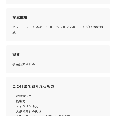
配属部署
ソリューション本部　グローバルエンジニアリング部 80名程
度
概要
事業拡大のため
この仕事で得られるもの
・課題解決力

・提案力

・マネジメント力

・大規模案件の経験
