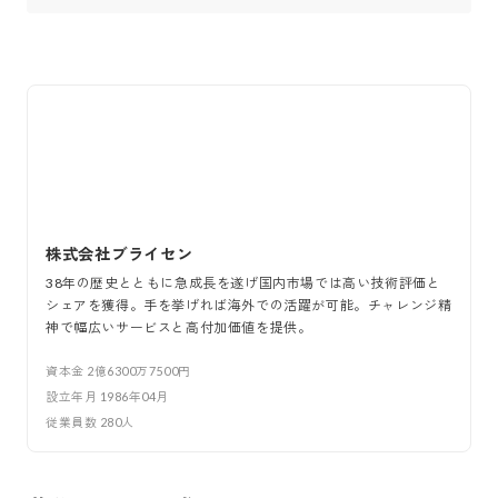
株式会社ブライセン
38年の歴史とともに急成長を遂げ国内市場では高い技術評価と
シェアを獲得。手を挙げれば海外での活躍が可能。チャレンジ精
神で幅広いサービスと高付加価値を提供。
資本金
2億6300万7500円
設立年月
1986年04月
従業員数
280
人