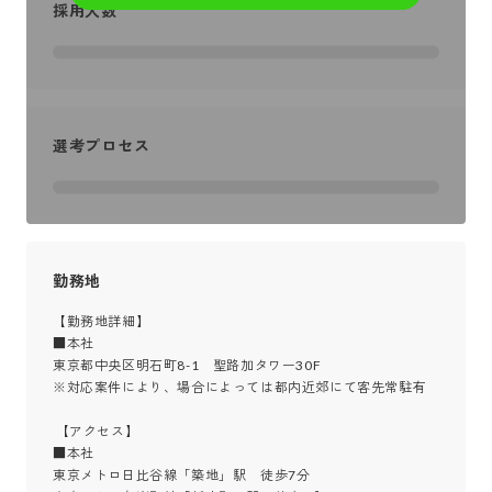
採用人数
選考プロセス
勤務地
【勤務地詳細】

■本社

東京都中央区明石町8-1　聖路加タワー30F

※対応案件により、場合によっては都内近郊にて客先常駐有

 【アクセス】

■本社

東京メトロ日比谷線「築地」駅　徒歩7分
