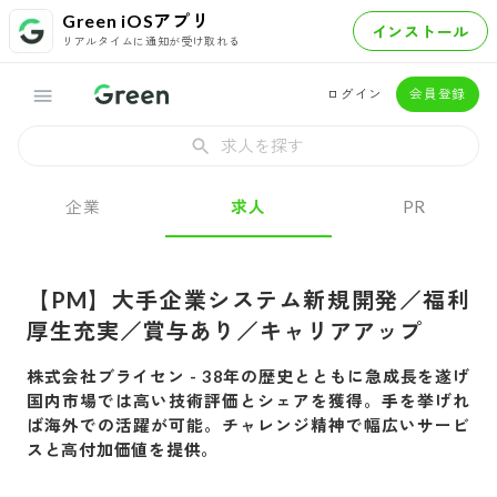
Green iOSアプリ
インストール
リアルタイムに通知が受け取れる
ログイン
会員登録
求人を探す
企業
求人
PR
【PM】大手企業システム新規開発／福利
厚生充実／賞与あり／キャリアアップ
株式会社ブライセン
-
38年の歴史とともに急成長を遂げ
国内市場では高い技術評価とシェアを獲得。手を挙げれ
ば海外での活躍が可能。チャレンジ精神で幅広いサービ
スと高付加価値を提供。