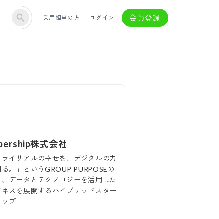
会員登録
採用担当の方
ログイン
pership株式会社
ミライリアルの幸せを、デジタルの力
る。」というGROUP PURPOSEの
と、データとテクノロジーを活用した
ジネスを展開するハイブリッドスター
アップ