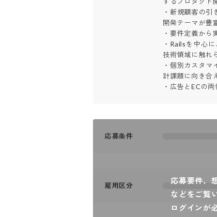
するプロダクト開
・新規顧客の引
開発テーマが豊富
・要件定義から実
・Railsを中
技術領域に触れられ
・個別カスタマ
計課題に向き合える
・広告とECの
応募条件
応募要件、
雇用区分
などをご覧
ログインが