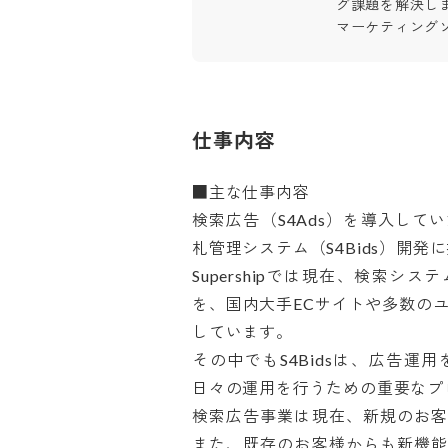
グ課題を解決し
マーケティング
仕事内容
■主な仕事内容

検索広告（S4Ads）を導入し
札管理システム（S4Bids）開発に
Supershipでは現在、検索シス
を、国内大手ECサイトや多数の
しています。

その中でもS4Bidsは、広告
日々の運用を行うための重要なプロ
検索広告事業は現在、新規のお客
また、既存のお客様からも新機能