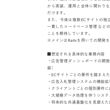
から実装、運用と全体に関わりな
だけます。

また、今後は複数ECサイトの独
一貫したコードベース管理 など
ことを期待しています。

※メインはRailsを用いての開発を
■想定される具体的な業務内容

・広告管理ダッシュボードの開発
装）

・ECサイトごとの要件を踏まえたU
・広告入札管理システムの機能拡張
・クライアントごとの個別要件に応
・大規模データ処理を伴うシステム
・将来的な共通基盤化を見据えた設計