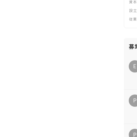
資
設
従
募
E
P
P