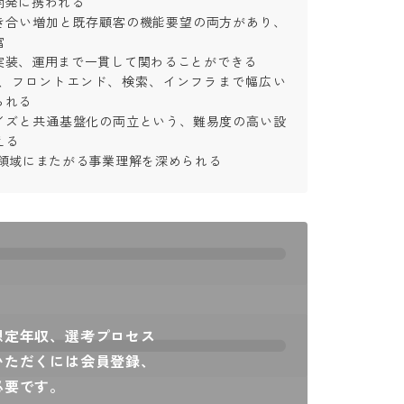
発に携われる

き合い増加と既存顧客の機能要望の両方があり、


装、運用まで一貫して関わることができる

心に、フロントエンド、検索、インフラまで幅広い
る

イズと共通基盤化の両立という、難易度の高い設


両領域にまたがる事業理解を深められる
想定年収、選考プロセス
いただくには会員登録、
必要です。