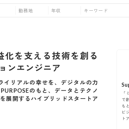
勤務地
年収
の収益化を支える技術を創る
ションエンジニア
ライリアルの幸せを、デジタルの力
Su
 PURPOSEのもと、データとテクノ
「
を展開するハイブリッドスタートア
で創
も
ビ
ト