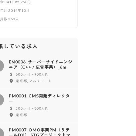
本金
341,382,250円
立年月
2014年10月
業員数
363
人
集している求人
EN0006_サーバーサイドエンジ
ニア（C++ / 広告事業）_6m
600万円〜900万円
東京都, フルリモート
PM0001_CMS開発ディレクタ
ー
500万円〜800万円
東京都
PM0007_OMO事業PM（リテ
ールDX） STGプロジェクトマ