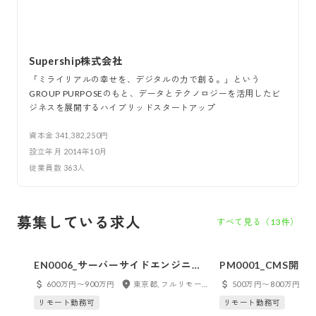
Supership株式会社
「ミライリアルの幸せを、デジタルの力で創る。」という
GROUP PURPOSEのもと、データとテクノロジーを活用したビ
ジネスを展開するハイブリッドスタートアップ
資本金
341,382,250円
設立年月
2014年10月
従業員数
363
人
募集している求人
すべて見る（
13
件）
EN0006_サーバーサイドエンジニア
PM0001_CMS開
（C++ / 広告事業）_6m
600万円〜900万円
東京都, フルリモート
500万円〜800万円
リモート勤務可
リモート勤務可