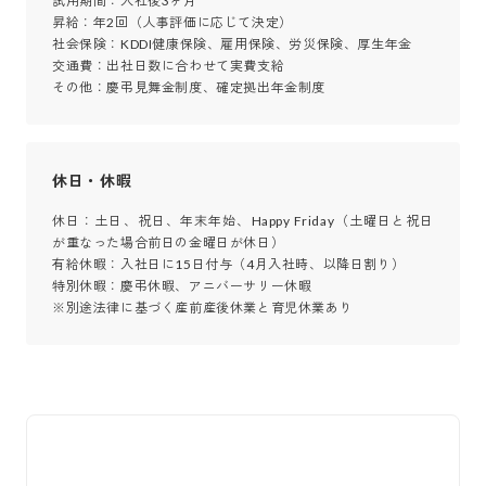
試用期間：入社後3ヶ月 

昇給：年2回（人事評価に応じて決定）

社会保険：KDDI健康保険、雇用保険、労災保険、厚生年金 

交通費：出社日数に合わせて実費支給 

その他：慶弔見舞金制度、確定拠出年金制度
休日・休暇
休日：土日、祝日、年末年始、Happy Friday（土曜日と祝日
が重なった場合前日の金曜日が休日） 

有給休暇：入社日に15日付与（4月入社時、以降日割り）

特別休暇：慶弔休暇、アニバーサリー休暇

※別途法律に基づく産前産後休業と育児休業あり