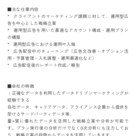
■主な仕事内容

*   クライアントのマーケティング課題に対して、運用型広
告を中心とした戦略立案

*   運用型広告を用いた最適なアカウント構成・運用プラン
の構築

*   運用型広告における運用や入稿

*   広告配信中のチューニング（広告文改善・オプション活
用・予算管理・入札調整・運用最適化など）

*   広告配信後のレポート作成／報告

■会社の特徴

・正確なデータを利用したデータドリブンマーケティングが
経験できる

自社データ、キャリアデータ、アライアンス企業から提供を
受けるサードパーティデータ等、 

量×質に優れたデータを活用した戦略立案や分析が可能で
す。プラン実行後の分析だけでなく0次分析にも注力してお
り、戦略立案の段階からデータを活用していきます。 
