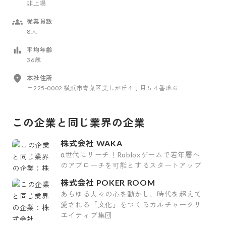
非上場
従業員数
8人
平均年齢
36歳
本社住所
〒225-0002 横浜市青葉区美しが丘４丁目５４番地６
この企業と同じ業界の企業
株式会社 WAKA
α世代にリーチ！Robloxゲームで若年層へ
のアプローチを可能とするスタートアップ
株式会社 POKER ROOM
あらゆる人々の心を動かし、時代を超えて
愛される「文化」をつくるカルチャークリ
エイティブ集団