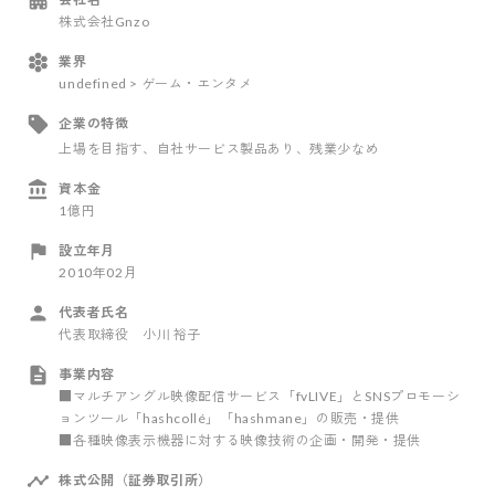
株式会社Gnzo
業界
undefined > ゲーム・エンタメ
企業の特徴
上場を目指す
、自社サービス製品あり
、残業少なめ
資本金
1億円
設立年月
2010年02月
代表者氏名
代表取締役 小川 裕子
事業内容
■マルチアングル映像配信サービス「fvLIVE」とSNSプロモーシ
ョンツール「hashcollé」「hashmane」の販売・提供
■各種映像表示機器に対する映像技術の企画・開発・提供
株式公開（証券取引所）