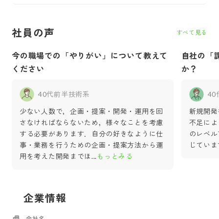
社員の声
すべて見る
今の職場での「やりがい」について教えて
自社の「
ください
か？
40代前半
技術系
4
少ない人数で，企画・提案・開発・運用を回
新規開発
さなければならないため，様々なことを考慮
不足によ
する必要があります．自分の好きなように仕
のレベル
事・業務を行うための企画・提案方法から運
じていま
用を考えた開発までほ
...
もっとみる
企業情報
会社名