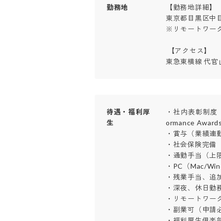
勤務地
【勤務地詳細】

東京都目黒区中目黒1
※リモートワーク
 【アクセス】

東急東横線 代官
待遇・福利厚
・社内表彰制度（TRU
生
ormance Awards
・賞与（業績連動・
・社会保険完備

・通勤手当（上限あ
・PC（Mac/Wi
・残業手当、追加
・深夜、休日勤務手
・リモートワーク
・副業可（申請必）
・福利厚生倶楽