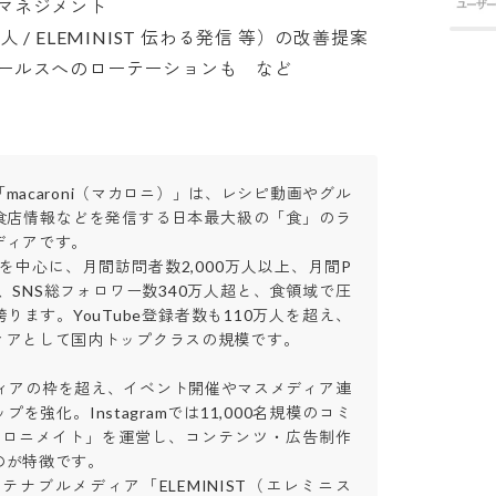
ネジメント

人 / ELEMINIST 伝わる発信 等）の改善提案

ールスへのローテーションも　など
macaroni（マカロニ）」は、レシピ動画やグル
食店情報などを発信する日本最大級の「食」のラ
ィアです。

性を中心に、月間訪問者数2,000万人以上、月間P
以上、SNS総フォロワー数340万人超と、食領域で圧
ります。YouTube登録者数も110万人を超え、
アとして国内トップクラスの規模です。

ディアの枠を超え、イベント開催やマスメディア連
を強化。Instagramでは11,000名規模のコミ
カロニメイト」を運営し、コンテンツ・広告制作
が特徴です。

ステナブルメディア「ELEMINIST（エレミニス