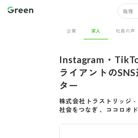
職種
企業
求人
社員の声
Instagram・Ti
ライアントのSN
ター
株式会社トラストリッジ
-
社会をつなぎ 、ココロオ