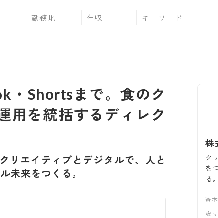
勤務地
年収
kTok・Shortsまで。食のク
S運用を統括するディレク
株
ク
クリエイティブとデジタルで、人と
を
ドル未来をつくる。
る
資
設