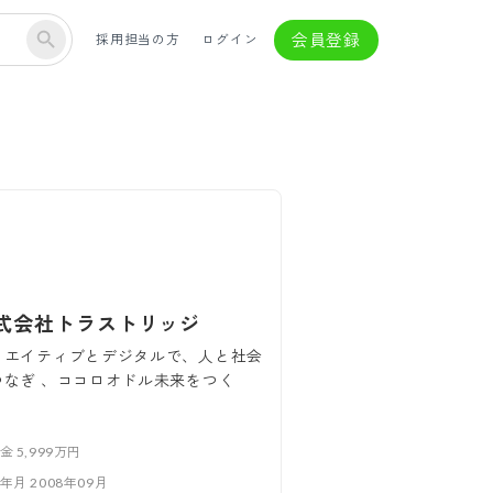
会員登録
採用担当の方
ログイン
式会社トラストリッジ
リエイティブとデジタルで、人と社会
つなぎ 、ココロオドル未来をつく
。
本金
5,999万円
立年月
2008年09月