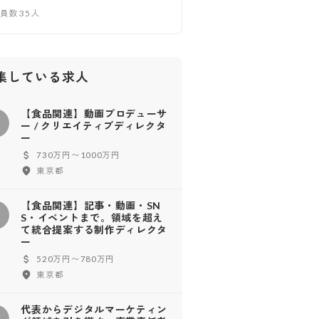
業員数
35
人
集している求人
【食品関連】動画プロデューサ
【
ー / クリエイティブディレクタ
ー
730万円〜1000万円
東京都
【食品関連】記事・動画・SN
【
S・イベントまで。領域を超え
て統合提案する制作ディレクタ
ー
520万円〜780万円
東京都
代表からデジタルマーケティン
代