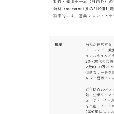
・制作・運用チーム（社内外）のマ
・商材（macaroni 食のSNS運用職
・将来的には、営業フロント・セ
概要
当社が運営する「
メトレンド、飲
イフスタイルメデ
20〜30代の女
V数8,000万
倒的なリーチを誇
レシピ動画メディ
近年はWebメ
動、企業タイアップ
ュニティ「#マ
を共創しているの
2020年にはサ