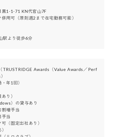
-1-71 KN代官山7F

併用可（原則週2まで在宅勤務可能）

山駅より徒歩6分
STRIDGE Awards（Value Awards／Perf
）

年1回）

り）

ndows）の貸与あり

割増手当

当

可（固定出社あり）



部（リロクラブ）