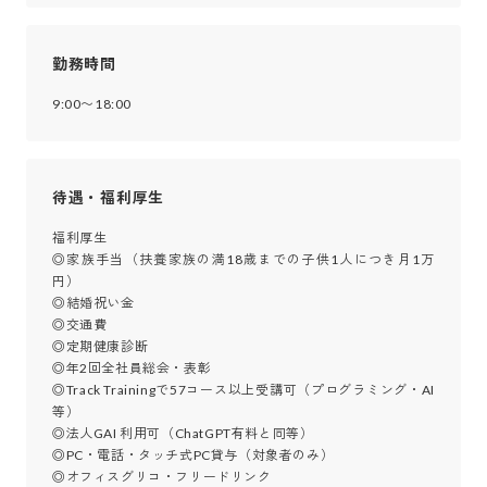
勤務時間
9:00〜18:00
待遇・福利厚生
福利厚生	

◎家族手当（扶養家族の満18歳までの子供1人につき月1万
円）

◎結婚祝い金

◎交通費

◎定期健康診断

◎年2回全社員総会・表彰

◎Track Trainingで57コース以上受講可（プログラミング・AI
等）

◎法人GAI 利用可（ChatGPT有料と同等）

◎PC・電話・タッチ式PC貸与（対象者のみ）

◎オフィスグリコ・フリードリンク
