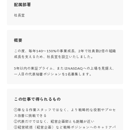
配属部署
社長室
概要
この度、毎年140〜150%の事業成長、2年で社員数2倍の組織
成長を支えるため、社長室を設立いたしました。

5年以内の東証プライム、またはNASDAQへの上場を見据え、
一人目の代表秘書ポジションを1名募集します。
この仕事で得られるもの
①単なる作業スタッフではなく、より戦略的な役割やプロセ
ス改善に挑戦できる

②代表だけではなく、経営企画部とも距離が近い

③経営統括（経営企画）など戦略ポジションへのキャリアパ