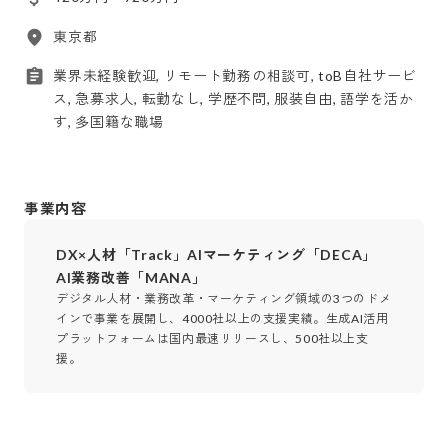
東京都
業界未経験歓迎, リモート勤務の相談可, toB自社サービ
ス, 急募求人, 転勤なし, 学歴不問, 服装自由, 語学を活か
す, 多国籍な職場
事業内容
DX×人材「Track」AIマーケティング「DECA」
AI業務改善「MANA」
デジタル人材・業務改革・マーケティング領域の3つのドメ
インで事業を展開し、4000社以上の支援実績。生成AI活用
プラットフォームは国内最速リリースし、500社以上支
援。