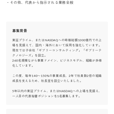
・その他、代表から指示される業務全般
募集背景
東証プライム、またはNASDAQへの時価総額1000億円での上
場を見据えて、国内・海外において採用を強化しています。
現在では子会社「ギブリーコンサルティング」「ギブリーテ
クノロジーズ」を設立。

260名規模ながら事業ドメイン、ビジネスモデル、組織が多様
化しています。

この度、毎年140〜150%の事業成長、2年で社員数2倍の組織
成長を支えるため、社長室を設立いたしました。

5年以内の東証プライム、またはNASDAQへの上場を見据え、
一人目の代表秘書ポジションを1名募集します。