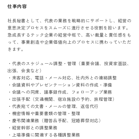
仕事内容
社長秘書として、代表の業務を戦略的にサポートし、経営の
意思決定プロセスをスムーズに進行させる役割を担います。

急成長するテック企業の経営中枢で、高い裁量と責任感をも
って、事業創造や企業価値向上のプロセスに携わっていただ
きます。

・代表のスケジュール調整・管理（重要会議、投資家面談、
出張、会食など）

・来客対応、電話・メール対応、社内外との連絡調整

・会議資料やプレゼンテーション資料の作成・準備

・会議への同席、議事録作成、フォローアップ業務

・出張手配（交通機関、宿泊施設の予約、旅程管理）

・代表宛ての文書・メールの管理、返信代行

・機密情報や重要書類の管理・整理

・慶弔関連業務（贈答品手配、冠婚葬祭対応）

・経営幹部との調整業務

・上場準備に関連する各種調整業務
