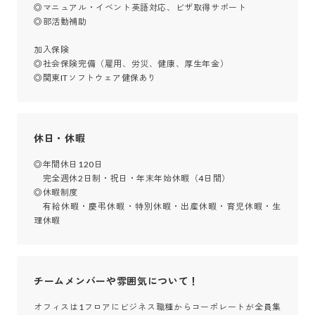
◎マニュアル・イベント英語対応、ビザ取得サポート

◎部活動補助

加入保険	

◎社会保険完備（雇用、労災、健康、厚生年金）

◎関東ITソフトウェア健保あり
休日・休暇
◎年間休日120日

　完全週休2日制・祝日・年末年始休暇（4日間）

◎休暇制度

　有給休暇・慶弔休暇・特別休暇・出産休暇・育児休暇・生
理休暇
チームメンバーや雰囲気について！
オフィスは1フロアにビジネス職種からコーポレートが全員集