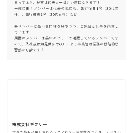
まっており、秘書は代表と一番近い席になります！

一緒に働くメンバーは代表の他にも、執行役員1名（30代男
性）、執行役員1名（30代女性）など！

各メンバーは高い専門性を持ちつつ、ご家庭と仕事を両立し
ています！

周囲のメンバーは長年ギブリーで活躍しているメンバーです
ので、入社後は知見共有やOJTにより事業管理業務の段階的な
習熟が可能です！
株式会社ギブリー
世界で最も必要とされるテクノロジー企業群をつくり、デジタル