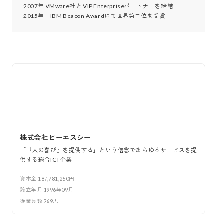
2007年 VMware社 とVIP Enterpriseパートナーを締結

株式会社ピーエスシー
「『人の喜び』を提供する」という信念であらゆるサービスを提
供する総合ICT企業
資本金
187,781,250円
設立年月
1996年09月
従業員数
769
人