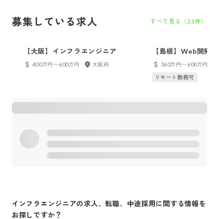
募集している求人
すべて見る（
23
件）
【大阪】インフラエンジニア
【島根】Web開発エ
業部）／オープン系S
400万円〜600万円
大阪府
360万円〜600万円
系SE・PG、汎用系S
リモート勤務可
インフラエンジニア
の求人、転職、中途採用に関する情報を
お探しですか？