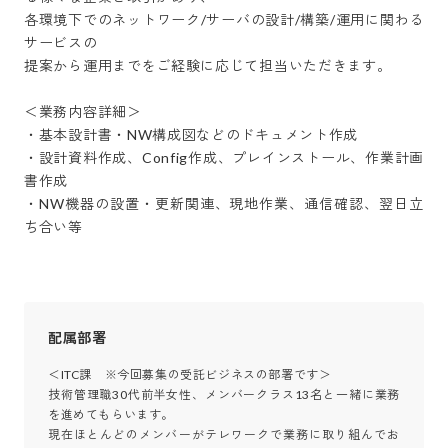
各環境下でのネットワーク/サーバの設計/構築/運用に関わる
サービスの

提案から運用までをご経験に応じて担当いただきます。

＜業務内容詳細＞

・基本設計書・NW構成図などのドキュメント作成

・設計資料作成、Config作成、プレインストール、作業計画
書作成

・NW機器の設置・更新関連、現地作業、通信確認、翌日立
ち合い等
配属部署
＜ITC課　※今回募集の受託ビジネスの部署です＞

技術管理職30代前半女性、メンバークラス13名と一緒に業務
を進めてもらいます。

現在ほとんどのメンバーがテレワークで業務に取り組んでお