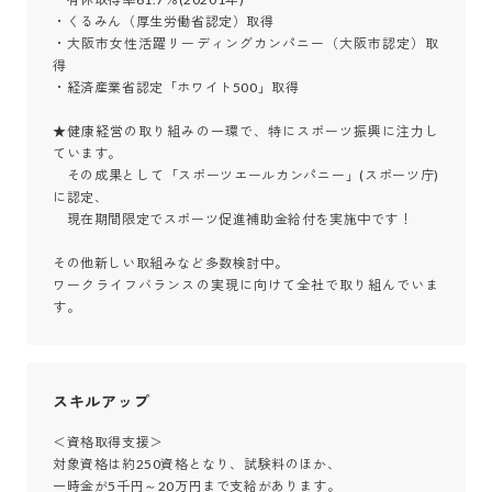
・くるみん（厚生労働省認定）取得

・大阪市女性活躍リーディングカンパニー（大阪市認定）取
得

・経済産業省認定「ホワイト500」取得

★健康経営の取り組みの一環で、特にスポーツ振興に注力し
ています。

　その成果として「スポーツエールカンパニー」(スポーツ庁)
に認定、

　現在期間限定でスポーツ促進補助金給付を実施中です！

その他新しい取組みなど多数検討中。

ワークライフバランスの実現に向けて全社で取り組んでいま
す。
スキルアップ
＜資格取得支援＞

対象資格は約250資格となり、試験料のほか、

一時金が5千円～20万円まで支給があります。
