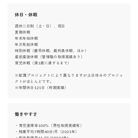
休日・休暇
週休二日制（土・日）、祝日

夏期休暇

年末年始休暇

年次有給休暇

特別休暇（慶弔休暇、裁判員休暇、ほか）

産前産後休暇（管理職の取得実績あり）

育児休暇（満1歳に達するまで）

※配属プロジェクトにより異なりますが土日休みのプロジェ
クトがほとんどです。

※年間休日121日（昨期実績）
働きやすさ
・育児復帰率100％（男性取得実績有）

・残業平均7時間40分/月（2021年）

・有休取得率61.7％(20201年)
