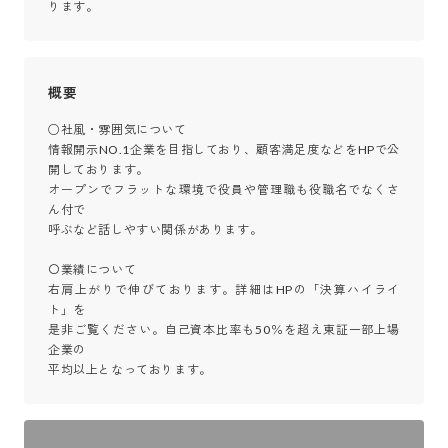
ります。
概要
○社風・雰囲気について

情報開示NO.1企業を目指しており、顧客満足度などをHPで公
開しております。

オープンでフラットな環境で役員や管理職も役職名でなくさ
ん付で

呼ぶなど話しやすい関係があります。

〇業績について

右肩上がりで伸びております。詳細はHPの「決算ハイライ
ト」を

是非ご覧ください。自己資本比率も50％を超え東証一部上場
企業の

平均以上となっております。