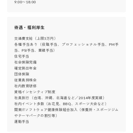
9:00〜18:00
待遇・福利厚生
交通費支給（上限5万円）

各種手当あり（役職手当、プロフェッショナル手当、PM手
当、PSI手当、業績手当）

住宅手当

社会保険完備

確定拠出年金

団体保険

従業員持株会

社内教育研修

資格インセンティブ制度

社員旅行 （台湾、沖縄、北海道など／2014年度実績）

社内イベント多数（お花見、BBQ、スポーツ大会など）

関東ITソフトウェア健康保険組合加入（保養所・スポーツジム
やテーマパークの割引等）

運動手当