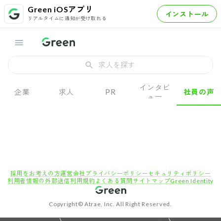
Green iOSアプリ
インストール
リアルタイムに通知が受け取れる
求人を探す
インタビ
企業
求人
PR
社員の声
ュー
採用をお考えの方
運営会社
プライバシーポリシー
セキュリティポリシー
利用者情報の外部送信
利用規約
よくある質問
サイトマップ
Green Identity
Copyright© Atrae, Inc. All Right Reserved.