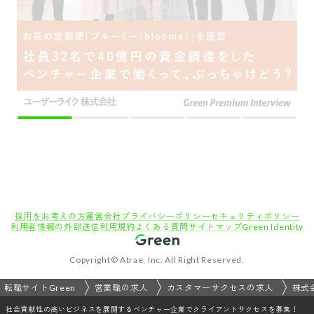
転職サイトGreen
営業職の求人
カスタマーサクセスの求人
株式
社会貢献性の高いビジネスを展開するベンチャー企業でクライアントサクセスを募集！