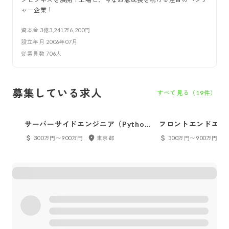
ャー企業！
資本金
3億3,241万6,200円
設立年月
2006年07月
従業員数
706
人
募集している求人
すべて見る（
19
件）
サーバーサイドエンジニア（Python
フロントエンドエン
メイン）【上場／ベンチャー企業】
ベンチャー企業】
300万円〜900万円
東京都
300万円〜900万円