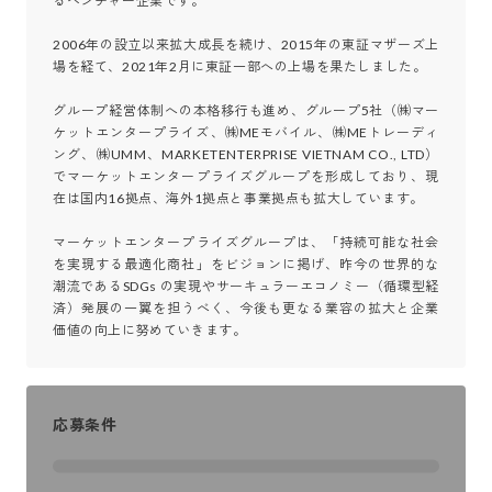
るベンチャー企業です。

2006年の設立以来拡大成長を続け、2015年の東証マザーズ上
場を経て、2021年2月に東証一部への上場を果たしました。

グループ経営体制への本格移行も進め、グループ5社（㈱マー
ケットエンタープライズ、㈱MEモバイル、㈱MEトレーディ
ング、㈱UMM、MARKETENTERPRISE VIETNAM CO., LTD）
でマーケットエンタープライズグループを形成しており、現
在は国内16拠点、海外1拠点と事業拠点も拡大しています。

マーケットエンタープライズグループは、「持続可能な社会
を実現する最適化商社」をビジョンに掲げ、昨今の世界的な
潮流であるSDGs の実現やサーキュラーエコノミー（循環型経
済）発展の一翼を担うべく、今後も更なる業容の拡大と企業
価値の向上に努めていきます。
応募条件