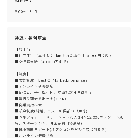
勤務時間
9:00〜18:15
待遇・福利厚生
【諸手当】

■住宅手当（本社より5km圏内の場合月15,000円支給）

■交通費支給（30,000円まで）

【制度】

■表彰制度「Best Of MarketEnterprise」

■オンライン研修制度

■配偶者、子供誕生日、結婚記念日早退制度 

■選択型確定拠出年金(401K) 

■従業員持株会 

■祝金制度(結婚、本人・配偶者の出産等)

■ベネフィット・ステーション加入(国内12,000のリゾート施
設、スポーツジム、映画館利用優遇等) 

■健康診断サポート(オプションを含む全額会社負担) 

■オンライン健康相談 
