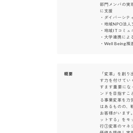
部門メンバの実
に支援

・ダイバーシティ
・地域NPO法人支
・地域ITコミュ
・大学連携による
・Well Bein
概要
「変革」を創り
す力を付けてい
すます重要にな
ンドを目指すこ
る事業変革を力
はあるものの、
お客様がいます
ットする」をモ
行③変革のマネ
価値を提供し実