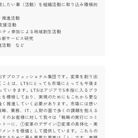
現したい事（活動）を組織活動に取り込み積極的
推進活動

援活動

ニティ参加による地域創生活動

新サービス研究

g推進活動　など
出すプロフェッショナル集団です。変革を創り出
くことは、LTSにとっても市場にとっても今後ま
っていきます。LTSはアジアで5本指に入るブラ
とを標榜しており、実現のためにもこれから更な
強く推進していく必要があります。市場には想い
戦略、業務、IT、人財の面で多くの課題を抱える
。そのお客様に対して我々は「戦略の実行にコミ
ットーに、①変革のデザイン②変革の具体化・実
ジメントを価値として提供しています。これらの
現するために最も重要な要素は「人」です。素晴