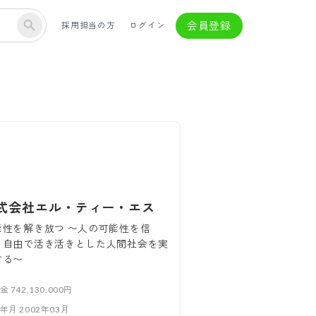
会員登録
採用担当の方
ログイン
式会社エル・ティー・エス
能性を解き放つ 〜人の可能性を信
、自由で活き活きとした人間社会を実
する〜
本金
742,130,000円
立年月
2002年03月