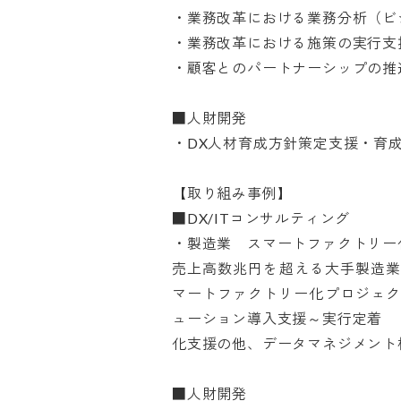
・業務改革における業務分析（ビジ
・業務改革における施策の実行支援
・顧客とのパートナーシップの推進

■人財開発

・DX人材育成方針策定支援・育成プ
【取り組み事例】

■DX/ITコンサルティング

・製造業　スマートファクトリー化
売上高数兆円を超える大手製造
マートファクトリー化プロジェク
ューション導入支援～実行定着

化支援の他、データマネジメント構
■人財開発
