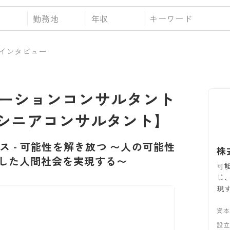
勤務地
年収
インタビュー
ーションコンサルタント
シニアコンサルタント】
ス
-
可能性を解き放つ 〜人の可能性
株
した人間社会を実現する〜
可
じ
現
資
設