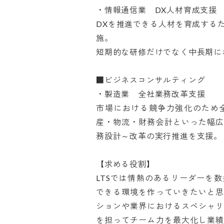
・情報通信業　DX人材育成支援

DXを推進できる人材を育成する
施。

短期的な研修だけでなく中長期にわ
■ビジネスコンサルティング

・製造業　全社業務改革支援

市場における競争力強化のため
産・物流・財務会計といった幅
務設計～改革の実行推進を支援。

【求める役割】

LTSでは情熱のあるリーダーを
できる環境を作っていきたいと
ションや業界におけるスペシャ
を担ってチーム力を最大化し業