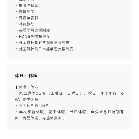
・慶弔見舞金

・表彰制度

・勤続年表彰

・社員旅行

・英語学習支援制度

・HCD資格支援制度

・外国籍社員ビザ取得支援制度

・外国籍社員日本語学習支援制度
休日・休暇
▍休暇・休み

・完全週休2日制（土曜日・日曜日）、祝日、年末年始、G
W、夏季休暇

・年間休日数125日

・年次有給休暇、慶弔休暇、出産休暇、自分記念日特別有
休、育児休業、介護休業あり