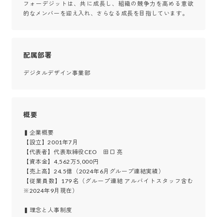
フォーデジットは、共に成長し、組織の競争力を高める意欲
的なメンバーを迎え入れ、さらなる成長を目指しています。
配属部署
デジタルデザイン事業部
概要
▍企業概要

【設立】2001年7月

【代表者】代表取締役CEO　田口 亮

【資本金】4,562万5,000円

【売上高】24.5億（2024年6月グループ連結実績）

【従業員数】179名（グループ連結 アルバイトスタッフ含む 
※2024年9月現在）

▍理念と人事制度
