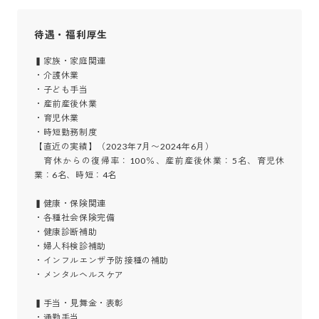
待遇・福利厚生
▍家族・家庭関連

・介護休業

・子ども手当

・産前産後休業

・育児休業

・時短勤務制度

【直近の実績】（2023年7月〜2024年6月）

　育休からの復帰率：100％、産前産後休業：5名、育児休
業：6名、時短：4名

▍健康・保険関連

・各種社会保険完備

・健康診断補助

・婦人科検診補助

・インフルエンザ予防接種の補助

・メンタルヘルスケア

▍手当・見舞金・表彰

・通勤手当
