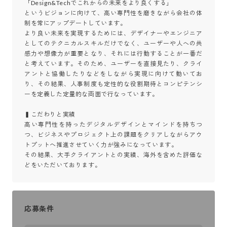
「Design&Techでこれからの未来をより良くする」

というビジョンに向けて、高い専門性を磨きながら会社の体
制を常にアップデートしています。

より良い未来を実現するためには、デザイナーやエンジニア
としてのテクニカルスキルだけでなく、ユーザーや人への共
感力や想像力が重要となり、それには行動することが一番だ
と考えています。そのため、ユーザーを直接見たり、クライ
アントと協働したりなどをしながら実現に向けて動いてお
り、その結果、人事制度も定性的な役割期待とコンピテンシ
ーを定義した定量的な両面で行なっています。

▍こだわりと実績

高い専門性を持ったデジタルデザインとマインドを持ちつ
つ、ビジネスやプロジェクト上の課題をクリアしながらアウ
トプットへ推進させていく力が強みになっています。

その結果、大手クライアントとの実績、海外を含めた評価な
どをいただいております。
応募条件