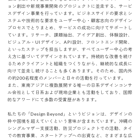
ョン創出や新規事業開発のプロジェクトに並走する、サービ
スデザイン事業を行っています。ビジネスサイドの要求とシ
ステムや技術的な要求をユーザー中心・顧客志向のデザイン
プロセスでとりまとめ、サービスの成功に向けてサポートし
ています。リサーチ、課題抽出、アイデア創出、体験設計、
ビジュアル・UIデザイン、API設計、フロントエンド開発、
といったステップを担当しますが、すべてユーザー中心の考
え方に基づいてデザインされています。持続的な改善を続け
るためクライアントと組織をつくりながら、継続的な成長に
向けて並走し続けることも多くあります。そのため、国内外
の約200名程度のメンバーと日々の活動を行っています。

また、東南アジアに複数展開する唯一の日系デザインコンサ
ル会社として日系および現地企業とも活動をしており、国際
的なアワードにて多数の受賞歴があります。

私たちの「Design Beyond」というビジョンは、デザインの
枠や国境を超えていくという意味が含まれています。沖縄の
シングルマザー支援活動、防災プロジェクトでの活動、タイ
での教育事業、スタートアップへの出資など、さまざまな広