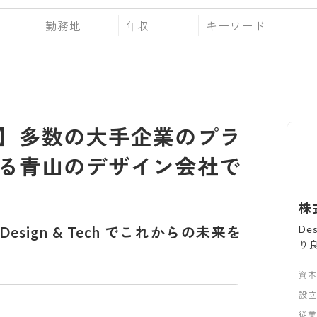
勤務地
年収
】多数の大手企業のプラ
る青山のデザイン会社で
株
De
-
Design & Tech でこれからの未来を
り
資
設
従