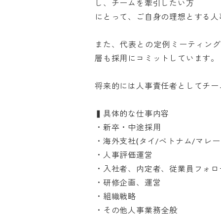
し、チームを牽引したい方

にとって、ご自身の理想とする人事
また、代表との定例ミーティン
層も採用にコミットしています。

将来的には人事責任者としてチーム
▍具体的な仕事内容

・新卒・中途採用

・海外支社(タイ/ベトナム/マレー
・人事評価運営

・入社者、内定者、従業員フォロー
・研修企画、運営

・組織戦略

・その他人事業務全般
