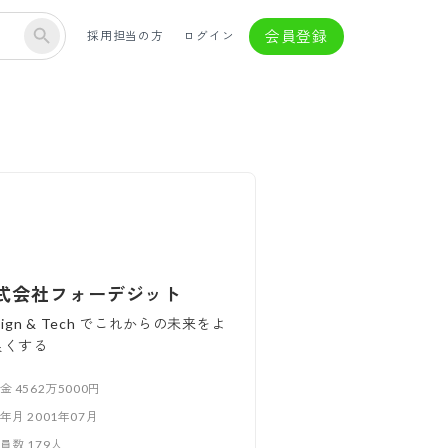
会員登録
採用担当の方
ログイン
式会社フォーデジット
sign & Tech でこれからの未来をよ
良くする
本金
4562万5000円
立年月
2001年07月
業員数
179
人