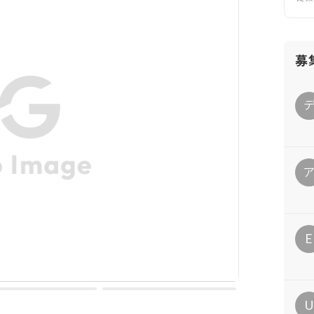
募
E
U