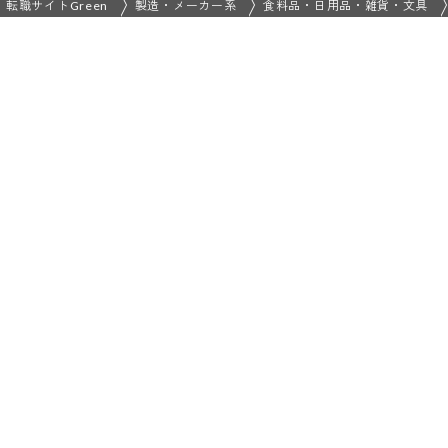
転職サイトGreen
製造・メーカー系
食料品・日用品・雑貨・文具