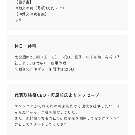
【諸手当】

通勤交通費（月額3万円まで）

【通勤交通費有無】

あり
休日・休暇
完全週休2日制（土・日）、祝日、夏季、年末年始、有給（入
社日より5日付与）、慶弔休暇

※勤務先に準ずる　年間休日120日
代表取締役CEO・河原﨑氏よりメッセージ
エンジニアがそれぞれの将来を描ける環境を提供したい。そ
んな思いから、当社を設立しました。

また、未経験の方も当社の研修制度を利用してぜひITエンジニ