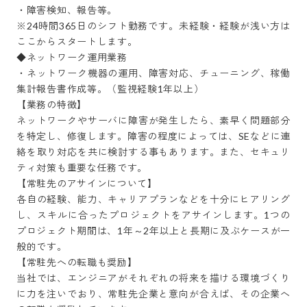
・障害検知、報告等。

※24時間365日のシフト勤務です。未経験・経験が浅い方は
ここからスタートします。

◆ネットワーク運用業務

・ネットワーク機器の運用、障害対応、チューニング、稼働
集計報告書作成等。（監視経験1年以上）

【業務の特徴】

ネットワークやサーバに障害が発生したら、素早く問題部分
を特定し、修復します。障害の程度によっては、SEなどに連
絡を取り対応を共に検討する事もあります。また、セキュリ
ティ対策も重要な任務です。

【常駐先のアサインについて】

各自の経験、能力、キャリアプランなどを十分にヒアリング
し、スキルに合ったプロジェクトをアサインします。1つの
プロジェクト期間は、1年～2年以上と長期に及ぶケースが一
般的です。

【常駐先への転職も奨励】

当社では、エンジニアがそれぞれの将来を描ける環境づくり
に力を注いでおり、常駐先企業と意向が合えば、その企業へ