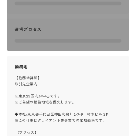
選考プロセス
勤務地
【勤務地詳細】

取引先企業内

※東京23区内が中心です。

※ご希望の勤務地域を優先します。

◆本社/東京都千代田区神田和泉町1-7-9　村木ビル３F

※この仕事はクライアント先企業での常駐勤務です。

 【アクセス】
