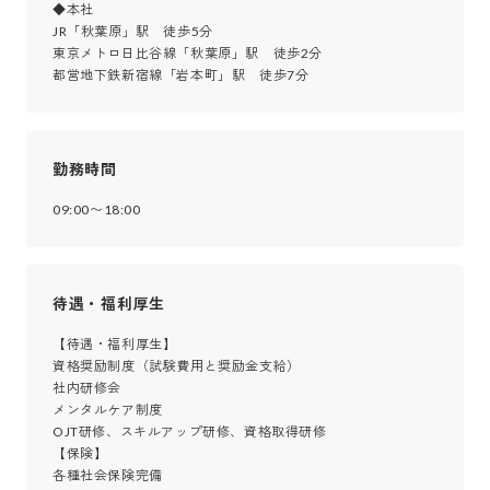
◆本社

JR「秋葉原」駅　徒歩5分

東京メトロ日比谷線「秋葉原」駅　徒歩2分

都営地下鉄新宿線「岩本町」駅　徒歩7分
勤務時間
09:00〜18:00
待遇・福利厚生
【待遇・福利厚生】

資格奨励制度（試験費用と奨励金支給）

社内研修会

メンタルケア制度

OJT研修、スキルアップ研修、資格取得研修

【保険】

各種社会保険完備
