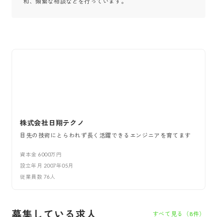
和、頻繁な相談などを行っています。
株式会社日翔テクノ
目先の技術にとらわれず長く活躍できるエンジニアを育てます
資本金
6000万円
設立年月
2007年05月
従業員数
76
人
募集している求人
すべて見る（
8
件）