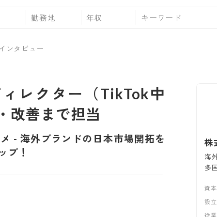
勤務地
年収
インタビュー
ィレクター（TikTok中
・改善まで担当
タメ
-
海外ブランドの日本市場開拓を
株
ップ！
海
多
資
設
従