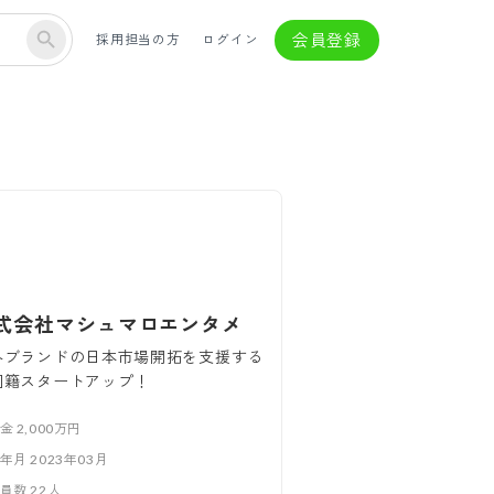
会員登録
採用担当の方
ログイン
式会社マシュマロエンタメ
外ブランドの日本市場開拓を支援する
国籍スタートアップ！
本金
2,000万円
立年月
2023年03月
業員数
22
人