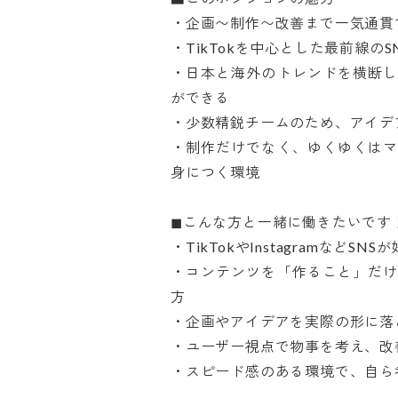
・企画〜制作〜改善まで一気通貫で
・TikTokを中心とした最前線のS
・日本と海外のトレンドを横断
ができる

・少数精鋭チームのため、アイデア
・制作だけでなく、ゆくゆくは
身につく環境

◼︎こんな方と一緒に働きたいです！
・TikTokやInstagramなど
・コンテンツを「作ること」だ
方

・企画やアイデアを実際の形に落と
・ユーザー視点で物事を考え、改善
・スピード感のある環境で、自ら