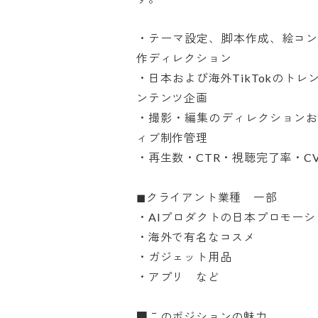
・テーマ設定、脚本作成、絵コ
作ディレクション

・日本および海外TikTokのト
ンテンツ企画

・撮影・編集のディレクション
ィブ制作管理

・再生数・CTR・視聴完了率・CV
◼︎クライアント業種　一部

・AIプロダクトの日本プロモーショ
・海外で有名なコスメ

・ガジェット用品

・アプリ　など

■このポジションの魅力
