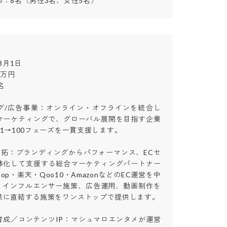
：8名（男性3名、女性5名）
月1日

円



グ/広告事業：オンライン・オフラインを統合し
マーケティングで、グローバル展開を目指す企業
→100フェーズを一貫支援します。

開拓：ブランディングからパフォーマンス、ECセ
体化して支援する総合マーケティングパートナー
Shop・楽天・Qoo10・AmazonなどのEC運営を中
用、インフルエンサー施策、広告運用、動画制作を
に直結する施策をワンストップで提供します。

育成／コンテンツIP：マシュマロエンタメが運営