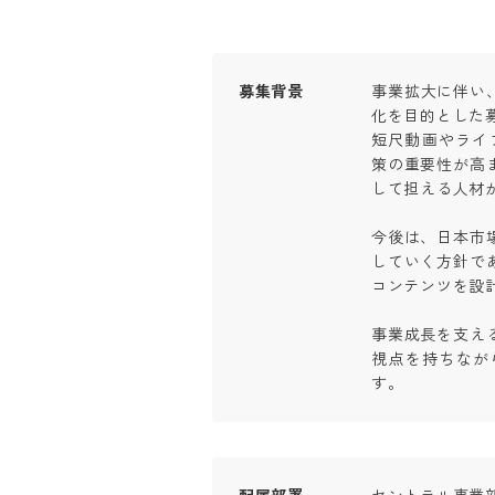
募集背景
事業拡大に伴い
化を目的とした募
短尺動画やライブ
策の重要性が高
して担える人材が
今後は、日本市
していく方針で
コンテンツを設計
事業成長を支え
視点を持ちなが
す。