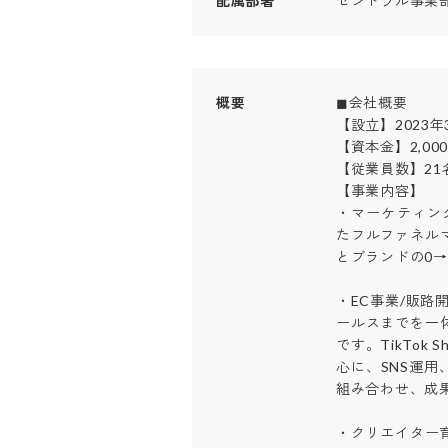
配属部署
セントラル事業部
概要
◼︎会社概要

【設立】2023年3
【資本金】2,000万
【従業員数】21名
【事業内容】

・マーケティン
たフルファネル
とブランドの0→1
・EC事業/販路
ールスまでを一
です。TikTok 
心に、SNS運
組み合わせ、成果
・クリエイター