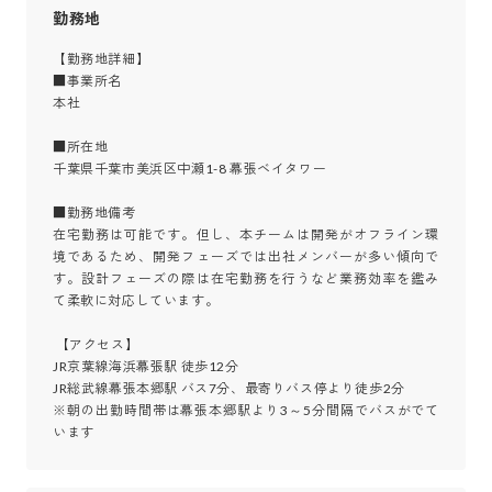
勤務地
【勤務地詳細】

■事業所名

本社

■所在地

千葉県千葉市美浜区中瀬1-8 幕張ベイタワー

■勤務地備考

在宅勤務は可能です。但し、本チームは開発がオフライン環
境であるため、開発フェーズでは出社メンバーが多い傾向で
す。設計フェーズの際は在宅勤務を行うなど業務効率を鑑み
て柔軟に対応しています。

 【アクセス】

JR京葉線海浜幕張駅 徒歩12分

JR総武線幕張本郷駅 バス7分、最寄りバス停より徒歩2分 

※朝の出勤時間帯は幕張本郷駅より3～5分間隔でバスがでて
います