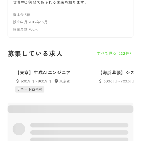
世界中が笑顔であふれる未来を創ります。
資本金
5億
設立年月
2012年12月
従業員数
708
人
募集している求人
すべて見る（
22
件）
【東京】生成AIエンジニア
【海浜幕張】システ
（外食・流通業界向
600万円〜800万円
東京都
500万円〜700万円
テム / 上流工程担当
リモート勤務可