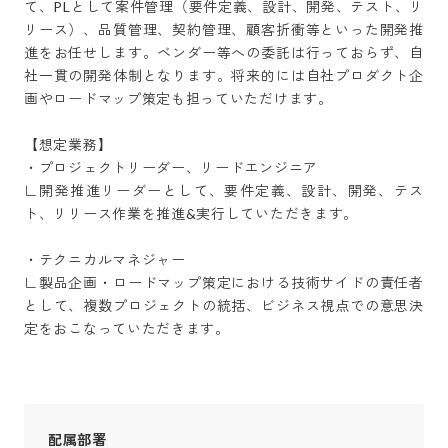
て、PLとして案件管理（要件定義、設計、開発、テスト、リ
リース）、品質管理、契約管理、顧客折衝等といった開発推
進をお任せします。ベンダー等への委託は行っておらず、自
社一貫の開発体制となります。将来的には自社プロダクト企
画やロードマップ策定も担っていただけます。

【想定業務】

・プロジェクトリーダー、リードエンジニア

∟開発推進リーダーとして、要件定義、設計、開発、テス
ト、リリース作業を推進&実行していただきます。

・テクニカルマネジャー

∟製品企画・ロードマップ策定における技術サイドの責任者
として、複数プロジェクトの統括、ビジネス視点での意思決
定をおこなっていただきます。
配属部署