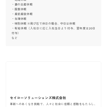
・妻の出産休暇

・服喪休暇

・産前産後休暇

・生理休暇

・特別休暇 ※飛び石で休日の場合、中日は休暇

・有給休暇（入社日に応じ入社当日より付与、翌年度は20日
付与）

など
セイコーソリューションズ株式会社
革新へのあくなき挑戦で、人々と社会に信頼と感動をもたらし、