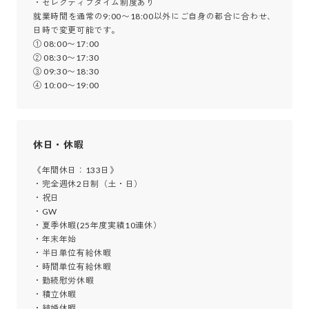
・セレクティブタイム制度あり

就業時間を通常の9:00〜18:00以外にご自身の都合に合わせ、
日時で変更可能です。

① 08:00〜17:00

② 08:30〜17:30

③ 09:30〜18:30

④ 10:00〜19:00　
休日・休暇
《年間休日：133日》

・完全週休2日制（土・日）

・祝日

・GW

・夏季休暇(25年度実績10連休）

・年末年始

・半日単位有給休暇

・時間単位有給休暇

・勤続慰労休暇

・積立休暇

・結婚休暇
