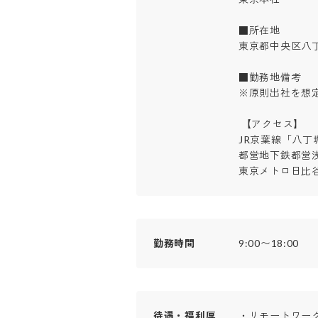
■所在地

東京都中央区八丁堀
■勤務地備考

※原則出社を想定
 【アクセス】

JR京葉線「八丁堀
都営地下鉄都営浅
東京メトロ日比
勤務時間
9:00〜18:00
待遇・福利厚
・リモートワーク