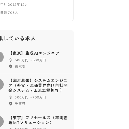
立年月
2012年12月
業員数
708
人
集している求人
【東京】生成AIエンジニア
【
600万円〜800万円
東京都
【海浜幕張】システムエンジニ
【
ア（外食・流通業界向け自社開
発システム / 上流工程担当 ）
500万円〜700万円
千葉県
【東京】プリセールス（車両管
【
理IoTソリューション）