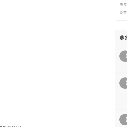
設
従
募