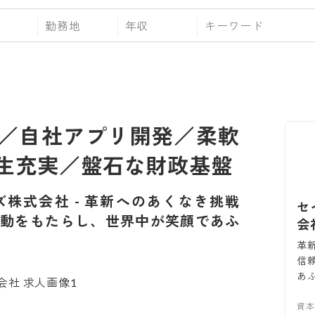
勤務地
年収
／自社アプリ開発／柔軟
生充実／盤石な財政基盤
ズ株式会社
-
革新へのあくなき挑戦
セ
動をもたらし、世界中が笑顔であふ
会
革
信
あ
資