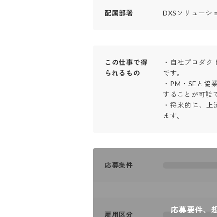
配属部署
DXSソリューシ
この仕事で得
・自社プロダク
られるもの
です。

・PM・SEと
することが可能です
・将来的に、上
ます。
応募条件
応募要件、
雇用区分