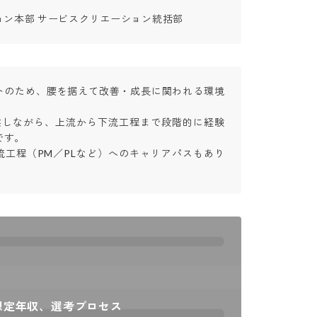
ョン本部 サービスクリエーション統括部
トのため、腰を据えて改善・成長に関われる環境
協業しながら、上流から下流工程まで段階的に経験
。

流工程（PM／PLなど）へのキャリアパスもあり
想定年収、選考プロセス