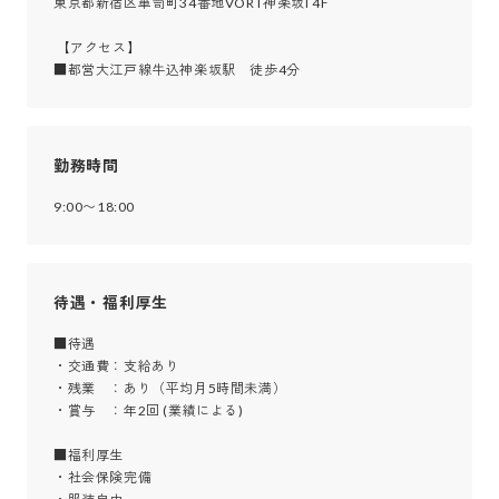
東京都新宿区箪笥町34番地VORT神楽坂Ⅰ 4F

 【アクセス】

■都営大江戸線牛込神楽坂駅　徒歩4分
勤務時間
9:00〜18:00
待遇・福利厚生
■待遇

・交通費：支給あり

・残業　：あり（平均月5時間未満）

・賞与　：年2回 (業績による)

■福利厚生

・社会保険完備
