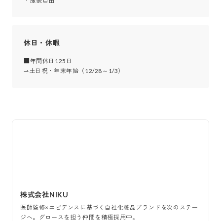
・服装自由
休日・休暇
■年間休日125日

⇀土日祝・年末年始（12/28～1/3）
株式会社NIKU
医師監修×エビデンスに基づく自社化粧品ブランドを次のステー
ジへ。グロースを担う仲間を積極採用中。