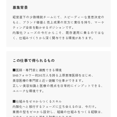
募集背景
経営直下の少数精鋭チームにて、スピーディーな意思決定の
もと、ブランド価値と売上成果の双方に責任を持ち、マーケ
ティング全体を動かせるポジションです。

内製化フェーズの今だからこそ、既存運用に乗るのではな
く、仕組みづくりから深く関与できる環境があります。
この仕事で得られるもの
■医師・専門家と連携できる環境

SNSフォロワー約30万人を誇る上原恵理医師をはじめ、

美容医療の専門家と近い距離で仕事ができます。

正しい美容知識と医療の視点を日常的にインプットできる、
ユニークな環境です。

■仕組みをゼロからつくるスキル

内製化へと移行するフェーズに立ち会えるのは、今だけ。

業務の型をゼロから設計し、組織の仕組みをつくる経験は、