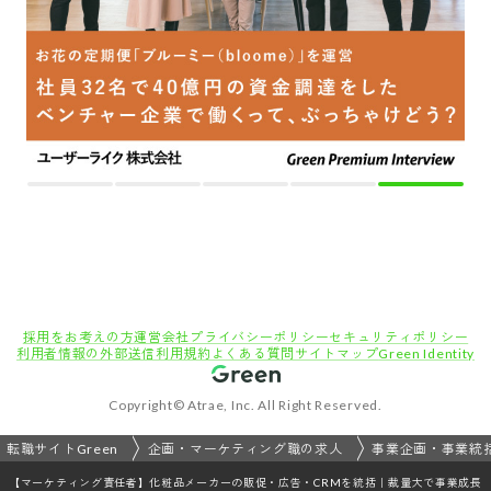
採用をお考えの方
運営会社
プライバシーポリシー
セキュリティポリシー
利用者情報の外部送信
利用規約
よくある質問
サイトマップ
Green Identity
Copyright© Atrae, Inc. All Right Reserved.
転職サイトGreen
企画・マーケティング職の求人
事業企画・事業統
【マーケティング責任者】化粧品メーカーの販促・広告・CRMを統括｜裁量大で事業成長