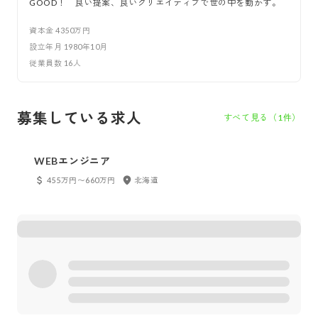
GOOD！ 良い提案、良いクリエイティブで世の中を動かす。
資本金
4350万円
設立年月
1980年10月
従業員数
16
人
募集している求人
すべて見る（
1
件）
WEBエンジニア
455万円〜660万円
北海道