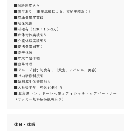
■昇給制度あり

■賞与あり （事業成績による、支給実績あり）

■交通費規定支給

■社保完備

■社宅有（1DK：1.5~2万）

■産休育休実績有り

■介護休暇実績有り

■提携保育園有り

■夏季休暇

■年末年始休暇

■慶弔休暇

■グループ割引制度有り（飲食、アパレル、美容）

■社内研修制度有

■福利厚生倶楽部加入

■入社後半年　有休10日付与

■北海道コンサドーレ札幌オフィシャルトップパートナー
（サッカー無料招待観戦有り）
休日・休暇