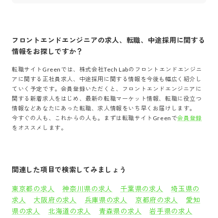
フロントエンドエンジニア
の求人、転職、中途採用に関する
情報をお探しですか？
転職サイトGreenでは、
株式会社Tech Lab
の
フロントエンドエンジニ
ア
に関する正社員求人、中途採用に関する情報を今後も幅広く紹介し
ていく予定です。会員登録いただくと、
フロントエンドエンジニア
に
関する新着求人をはじめ、最新の転職マーケット情報、転職に役立つ
情報などあなたにあった転職、求人情報をいち早くお届けします。
今すぐの人も、これからの人も。まずは転職サイトGreenで
会員登録
をオススメします。
関連した項目で検索してみましょう
東京都の求人
神奈川県の求人
千葉県の求人
埼玉県の
求人
大阪府の求人
兵庫県の求人
京都府の求人
愛知
県の求人
北海道の求人
青森県の求人
岩手県の求人