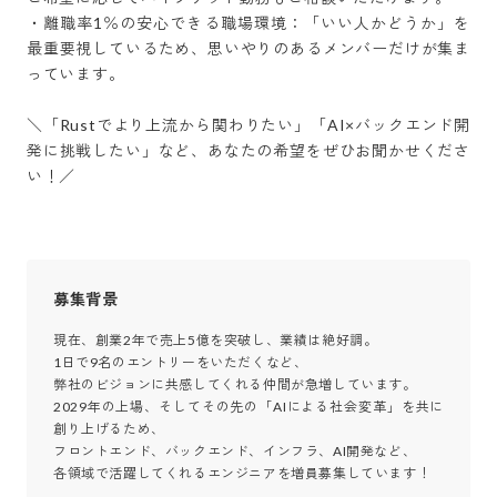
・離職率1％の安心できる職場環境：「いい人かどうか」を
最重要視しているため、思いやりのあるメンバーだけが集ま
っています。

＼「Rustでより上流から関わりたい」「AI×バックエンド開
発に挑戦したい」など、あなたの希望をぜひお聞かせくださ
い！／
募集背景
現在、創業2年で売上5億を突破し、業績は絶好調。

1日で9名のエントリーをいただくなど、

弊社のビジョンに共感してくれる仲間が急増しています。

2029年の上場、そしてその先の「AIによる社会変革」を共に
創り上げるため、

フロントエンド、バックエンド、インフラ、AI開発など、

各領域で活躍してくれるエンジニアを増員募集しています！