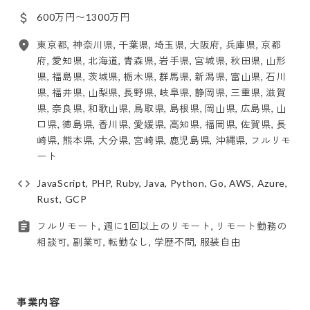
600万円〜1300万円
東京都, 神奈川県, 千葉県, 埼玉県, 大阪府, 兵庫県, 京都
府, 愛知県, 北海道, 青森県, 岩手県, 宮城県, 秋田県, 山形
県, 福島県, 茨城県, 栃木県, 群馬県, 新潟県, 富山県, 石川
県, 福井県, 山梨県, 長野県, 岐阜県, 静岡県, 三重県, 滋賀
県, 奈良県, 和歌山県, 鳥取県, 島根県, 岡山県, 広島県, 山
口県, 徳島県, 香川県, 愛媛県, 高知県, 福岡県, 佐賀県, 長
崎県, 熊本県, 大分県, 宮崎県, 鹿児島県, 沖縄県, フルリモ
ート
JavaScript, PHP, Ruby, Java, Python, Go, AWS, Azure,
Rust, GCP
フルリモート, 週に1回以上のリモート, リモート勤務の
相談可, 副業可, 転勤なし, 学歴不問, 服装自由
事業内容