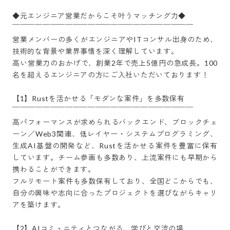
◆元エンジニア営業だからこそ叶うマッチング力◆

￣￣￣￣￣￣￣￣￣￣￣￣￣￣￣￣￣￣￣￣￣￣￣￣

営業メンバーの多くがエンジニアやITコンサル出身のため、
技術的な背景や業界事情を深く理解しています。

高い営業力のおかげで、創業2年で売上5億円の急成長。100
名を超えるエンジニアの方にご入社いただいております！

【1】Rustを活かせる「モダンな案件」を多数保有

￣￣￣￣￣￣￣￣￣￣￣￣￣￣￣￣￣￣￣￣￣￣￣￣

高パフォーマンスが求められるバックエンド、ブロックチェ
ーン／Web3関連、低レイヤー・システムプログラミング、
生成AI基盤の開発など、Rustを活かせる案件を豊富に保有
しています。チーム参画も多数あり、上流案件にも早期から
携わることができます。

フルリモート案件も多数保有しており、全国どこからでも、
自分の興味や志向に合ったプロジェクトを選びながらキャリ
アを築けます。

【2】AIコミュニティとつながる、学びと交流の場
