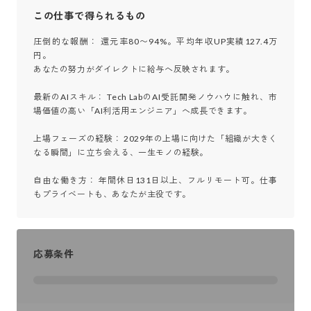
この仕事で得られるもの
圧倒的な報酬： 還元率80〜94%。平均年収UP実績127.4万
円。

あなたの努力がダイレクトに給与へ反映されます。

最新のAIスキル： Tech LabのAI受託開発ノウハウに触れ、市
場価値の高い「AI利活用エンジニア」へ成長できます。

上場フェーズの経験： 2029年の上場に向けた「組織が大きく
なる瞬間」に立ち会える、一生モノの経験。

自由な働き方： 年間休日131日以上、フルリモート可。仕事
もプライベートも、あなたが主役です。
応募条件