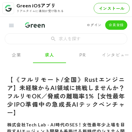
Green iOSアプリ
インストール
リアルタイムに通知が受け取れる
ログイン
会員登録
求人を探す
企業
求人
PR
インタビュー
【《フルリモート/全国》Rustエンジニ
ア】未経験からAI領域に挑戦しませんか？
フルリモOK／脅威の離職率1%【女性最年
少IPO準備中の急成長AIテックベンチャ
ー】
株式会社Tech Lab
-
AI時代のSES！女性最年少上場を目
指すAIエージェント開発も手掛ける新時代のシステム開