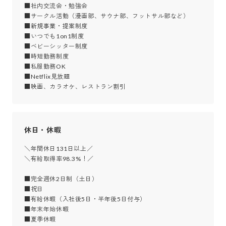
■社内交流会・勉強会

■サークル活動（漫画部、サウナ部、フットサル部など）

■新規事業・提案制度

■いつでも1on1制度

■ベビーシッター制度

■時短勤務制度

■私服勤務OK

■Netflix見放題

■映画、カラオケ、レストラン割引
休日・休暇
＼年間休日131日以上／

＼有給取得率98.3%！／

■完全週休2日制（土日）

■祝日

■有給休暇（入社後5日・半年後5日付与）

■年末年始休暇

■夏季休暇
