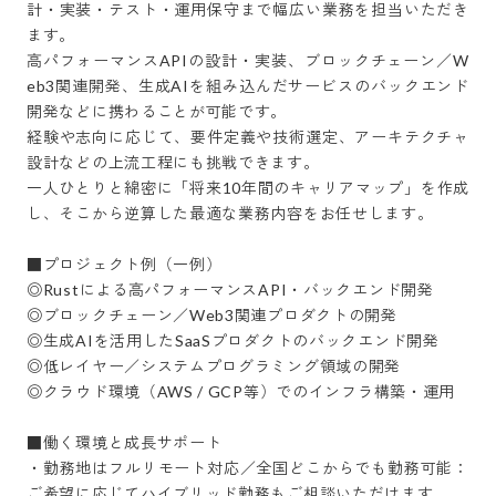
計・実装・テスト・運用保守まで幅広い業務を担当いただき
ます。

高パフォーマンスAPIの設計・実装、ブロックチェーン／W
eb3関連開発、生成AIを組み込んだサービスのバックエンド
開発などに携わることが可能です。

経験や志向に応じて、要件定義や技術選定、アーキテクチャ
設計などの上流工程にも挑戦できます。

一人ひとりと綿密に「将来10年間のキャリアマップ」を作成
し、そこから逆算した最適な業務内容をお任せします。

■プロジェクト例（一例）

◎Rustによる高パフォーマンスAPI・バックエンド開発

◎ブロックチェーン／Web3関連プロダクトの開発

◎生成AIを活用したSaaSプロダクトのバックエンド開発

◎低レイヤー／システムプログラミング領域の開発

◎クラウド環境（AWS / GCP等）でのインフラ構築・運用

■働く環境と成長サポート

・勤務地はフルリモート対応／全国どこからでも勤務可能：
ご希望に応じてハイブリッド勤務もご相談いただけます。
