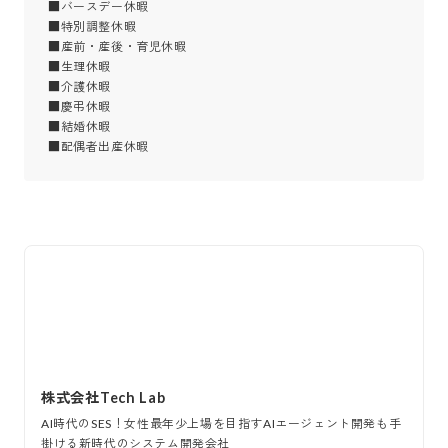
■バースデー休暇

■特別調整休暇

■産前・産後・育児休暇

■生理休暇

■介護休暇

■慶弔休暇

■結婚休暇

■配偶者出産休暇
株式会社Tech Lab
AI時代のSES！女性最年少上場を目指すAIエージェント開発も手
掛ける新時代のシステム開発会社