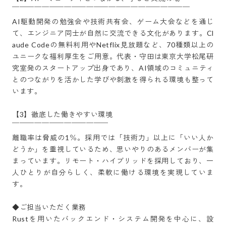
￣￣￣￣￣￣￣￣￣￣￣￣￣￣￣￣￣￣￣￣￣￣￣￣

AI駆動開発の勉強会や技術共有会、ゲーム大会などを通じ
て、エンジニア同士が自然に交流できる文化があります。Cl
aude Codeの無料利用やNetflix見放題など、70種類以上の
ユニークな福利厚生をご用意。代表・守田は東京大学松尾研
究室発のスタートアップ出身であり、AI領域のコミュニティ
とのつながりを活かした学びや刺激を得られる環境も整って
います。

【3】徹底した働きやすい環境

￣￣￣￣￣￣￣￣￣￣￣￣￣

離職率は脅威の1％。採用では「技術力」以上に「いい人か
どうか」を重視しているため、思いやりのあるメンバーが集
まっています。リモート・ハイブリッドを採用しており、一
人ひとりが自分らしく、柔軟に働ける環境を実現していま
す。

◆ご担当いただく業務

Rustを用いたバックエンド・システム開発を中心に、設