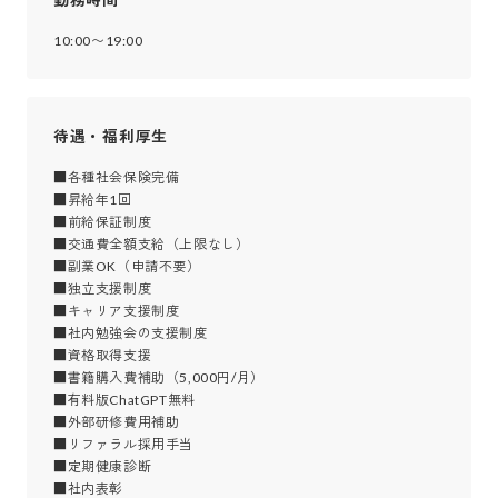
10:00〜19:00
待遇・福利厚生
■各種社会保険完備

■昇給年1回

■前給保証制度

■交通費全額支給（上限なし）

■副業OK（申請不要）

■独立支援制度

■キャリア支援制度

■社内勉強会の支援制度

■資格取得支援

■書籍購入費補助（5,000円/月）

■有料版ChatGPT無料

■外部研修費用補助

■リファラル採用手当

■定期健康診断

■社内表彰
