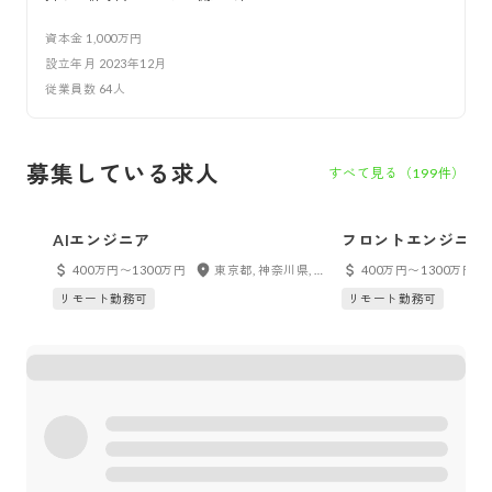
資本金
1,000万円
設立年月
2023年12月
従業員数
64
人
募集している求人
すべて見る（
199
件）
AIエンジニア
フロントエンジニア
400万円〜1300万円
東京都, 神奈川県, 千葉県, 埼玉県, 大阪府, 兵庫県, 京都府, フルリモート
400万円〜1300万円
リモート勤務可
リモート勤務可