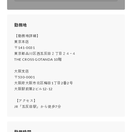
勤務地
【勤務地詳細】

東京本店

〒141-0031

東京都品川区西五反田２丁目２４−４

THE CROSS GOTANDA 10階

大阪支店

〒530-0001

大阪府大阪市北区梅田1丁目2番2号

大阪駅前第2ビル12-12

 【アクセス】

JR「五反田駅」から徒歩7分
勤務時間