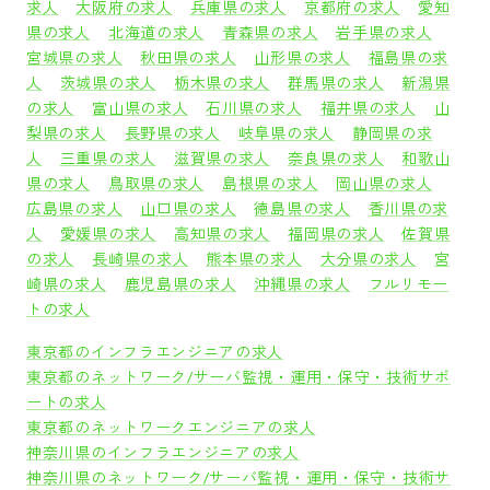
求人
大阪府の求人
兵庫県の求人
京都府の求人
愛知
県の求人
北海道の求人
青森県の求人
岩手県の求人
宮城県の求人
秋田県の求人
山形県の求人
福島県の求
人
茨城県の求人
栃木県の求人
群馬県の求人
新潟県
の求人
富山県の求人
石川県の求人
福井県の求人
山
梨県の求人
長野県の求人
岐阜県の求人
静岡県の求
人
三重県の求人
滋賀県の求人
奈良県の求人
和歌山
県の求人
鳥取県の求人
島根県の求人
岡山県の求人
広島県の求人
山口県の求人
徳島県の求人
香川県の求
人
愛媛県の求人
高知県の求人
福岡県の求人
佐賀県
の求人
長崎県の求人
熊本県の求人
大分県の求人
宮
崎県の求人
鹿児島県の求人
沖縄県の求人
フルリモー
トの求人
東京都のインフラエンジニアの求人
東京都のネットワーク/サーバ監視・運用・保守・技術サポ
ートの求人
東京都のネットワークエンジニアの求人
神奈川県のインフラエンジニアの求人
神奈川県のネットワーク/サーバ監視・運用・保守・技術サ