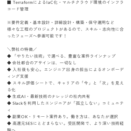
■ TerraformによるIaC化・マルチクラウド環境のインフラ
コード管理

※要件定義・基本設計・詳細設計・構築・保守運用など

様々な工程のプロジェクトがあるので、スキル・志向性に合
ったフェーズへ参画可能です！

＼弊社の特徴／

◆ 「やりたい技術」で選べる、豊富な案件ラインナップ

◆ 会社都合のアサインは、一切なし

◆ 入社後も安心。エンジニア出身の担当によるオンボーデ
ィング支援

◆ スキル評価シートで、キャリアの「今」と「次」を見え
る化

◆ 生成AI・最新技術のナレッジの社内共有

◆ Slackを利用したエンジニアが「孤立しない」コミュニテ
ィ

◆ 副業OK・リモート案件あり。働き方は、あなたが選択

◆ 高還元SESにとどまらない。受託開発で、より深い技術経
験へ
