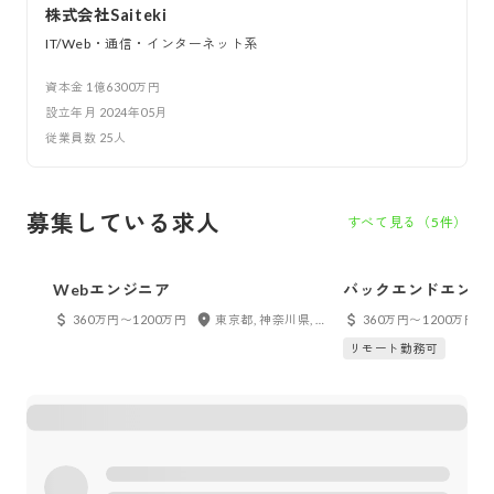
株式会社Saiteki
IT/Web・通信・インターネット系
資本金
1億6300万円
設立年月
2024年05月
従業員数
25
人
募集している求人
すべて見る（
5
件）
Webエンジニア
バックエンドエンジ
360万円〜1200万円
東京都, 神奈川県, 千葉県, 埼玉県, 大阪府, 兵庫県, 京都府, フルリモート
360万円〜1200万円
リモート勤務可