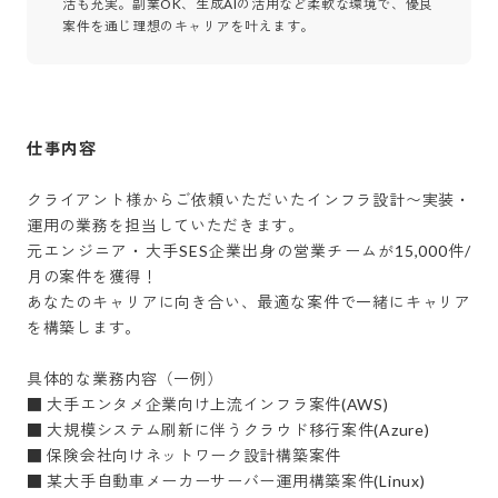
活も充実。副業OK、生成AIの活用など柔軟な環境で、優良
案件を通じ理想のキャリアを叶えます。
仕事内容
クライアント様からご依頼いただいたインフラ設計〜実装・
運用の業務を担当していただきます。

元エンジニア・大手SES企業出身の営業チームが15,000件/
月の案件を獲得！

あなたのキャリアに向き合い、最適な案件で一緒にキャリア
を構築します。

具体的な業務内容（一例）

■ 大手エンタメ企業向け上流インフラ案件(AWS)

■ 大規模システム刷新に伴うクラウド移行案件(Azure)

■ 保険会社向けネットワーク設計構築案件

■ 某大手自動車メーカーサーバー運用構築案件(Linux)
