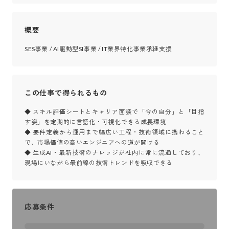
概要
SES事業 / AI駆動型SI事業 / IT業界特化事業承継支援
この仕事で得られるもの
◆ スキル評価シートとキャリア面談で「今の自分」と「目指
す姿」を定期的に言語化・可視化できる成長環境

◆ 要件定義から運用まで幅広い工程・技術領域に携わること
で、市場価値の高いエンジニアへの道が開ける

◆ 生成AI・最新技術のナレッジが社内に常に流通しており、
現場にいながら最前線の技術トレンドを吸収できる
応募条件