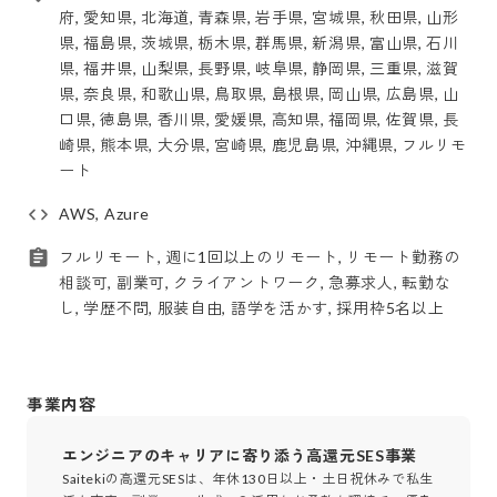
府, 愛知県, 北海道, 青森県, 岩手県, 宮城県, 秋田県, 山形
県, 福島県, 茨城県, 栃木県, 群馬県, 新潟県, 富山県, 石川
県, 福井県, 山梨県, 長野県, 岐阜県, 静岡県, 三重県, 滋賀
県, 奈良県, 和歌山県, 鳥取県, 島根県, 岡山県, 広島県, 山
口県, 徳島県, 香川県, 愛媛県, 高知県, 福岡県, 佐賀県, 長
崎県, 熊本県, 大分県, 宮崎県, 鹿児島県, 沖縄県, フルリモ
ート
AWS, Azure
フルリモート, 週に1回以上のリモート, リモート勤務の
相談可, 副業可, クライアントワーク, 急募求人, 転勤な
し, 学歴不問, 服装自由, 語学を活かす, 採用枠5名以上
事業内容
エンジニアのキャリアに寄り添う高還元SES事業
Saitekiの高還元SESは、年休130日以上・土日祝休みで私生