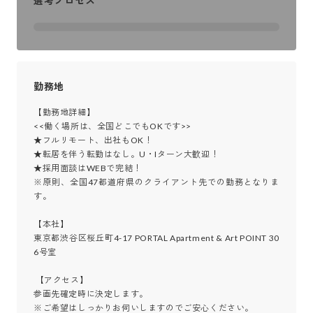
選考プロセス
勤務地
【勤務地詳細】

<<働く場所は、全国どこでもOKです>>

★フルリモート、出社もOK！

★転居を伴う転勤はなし。U・Iターン大歓迎！

★採用面談はWEBで完結！

※原則、全国47都道府県のクライアント先での勤務となりま
す。

【本社】

東京都渋谷区桜丘町4-17 PORTAL Apartment & Art POINT 30
6号室

 【アクセス】

参画先確定時に決定します。

※ご希望はしっかりお伺いしますのでご安心ください。