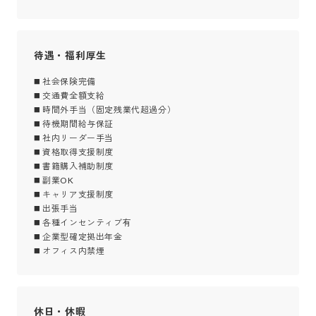
待遇・福利厚生
◼️ 社会保険完備

◼️ 交通費全額支給

◼️ 時間外手当（固定残業代超過分）

◼️ 待機期間給与保証

◼️ 社内リーダー手当

◼️ 資格取得支援制度

◼️ 書籍購入補助制度

◼️ 副業OK

◼️ キャリア支援制度

◼️ 出張手当

◼️ 各種インセンティブ有

◼️ 企業型確定拠出年金

◼️ オフィス内禁煙
休日・休暇