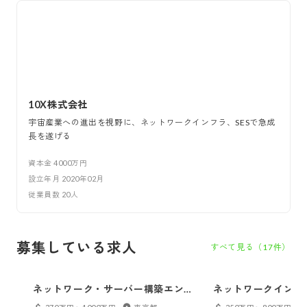
10X株式会社
宇宙産業への進出を視野に、ネットワークインフラ、SESで急成
長を遂げる
資本金
4000万円
設立年月
2020年02月
従業員数
20
人
募集している求人
すべて見る（
17
件）
ネットワーク・サーバー構築エンジ
ネットワークインフ
ニア
マネージャー（PM