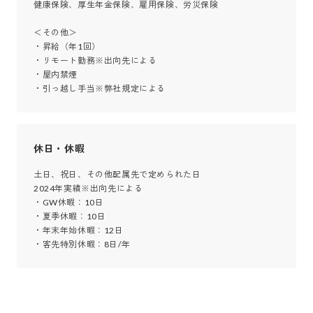
健康保険、厚生年金保険、雇用保険、労災保険

＜その他＞

・昇給（年1回）

・リモート勤務※出向先による

・屋内禁煙

・引っ越し手当※弊社規定による
休日・休暇
土日、祝日、その他配属先で定められた日

2024年実績※出向先による

・GW休暇：10日

・夏季休暇：10日

・年末年始休暇：12日

・客先特別休暇：8日/年